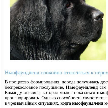
Ньюфаундленд спокойно относиться к перем
В процессер формирования, порода получилась дост
беспрекословное послушание,
Ньюфаундленд
сам 
Команду хозяина, которая может показаться
ньюф
проигнорировать. Однако способность самостоятел
в чрезвычайных ситуациях, кодга
ньюфаундленд
мо