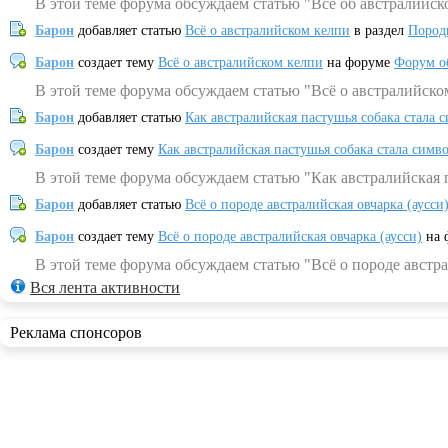
В этой теме форума обсуждаем статью "Всё об австралийск
Барон
добавляет статью
Всё о австралийском келпи
в раздел
Пород
Барон
создает тему
Всё о австралийском келпи
на форуме
Форум о
В этой теме форума обсуждаем статью "Всё о австралийско
Барон
добавляет статью
Как австралийская пастушья собака стала 
Барон
создает тему
Как австралийская пастушья собака стала симв
В этой теме форума обсуждаем статью "Как австралийская 
Барон
добавляет статью
Всё о породе австралийская овчарка (аусси
Барон
создает тему
Всё о породе австралийская овчарка (аусси)
на 
В этой теме форума обсуждаем статью "Всё о породе австра
Вся лента активности
Реклама спонсоров