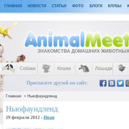
ГЛАВНАЯ
НОВОСТИ
СТАТЬИ
ФОТО
БЛОГИ
КЛУБЫ
ЗНАКОМСТВА ДОМАШНИХ ЖИВОТНЫ
Собаки
Кошки
Лошади
Пригласите друзей на сайт:
»
Главная
Ньюфаундленд
Ньюфаундленд
19 февраля 2012 -
Ивaн