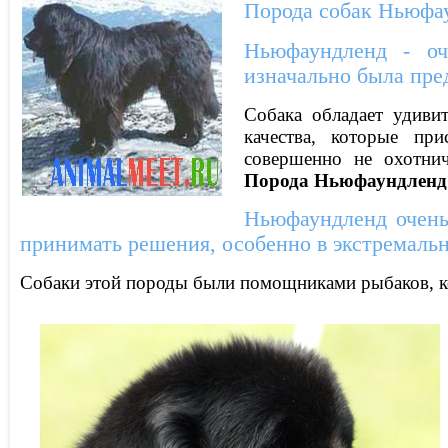
Порода собак Ньюфа
Ньюфаундленд - оч
изначально была пред
Собака обладает удиви
качества, которые п
совершенно не охотнич
Порода
Ньюфаундленд
Ньюфаундленд очень
принимать решения, особенно в экстремаль
Собаки этой породы были помощниками рыбаков, к