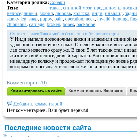
Категория ролика:
Собаки
Теги:
такса
,
спинной мозг
,
преданность
,
посвя
непоседливый
,
мобил
,
любовь
,
коляска
,
инди
,
инвалид
,
задни
stanky leg
,
snap
,
puppy
,
pain
,
operation
,
neck
,
invalid
,
hunting
,
fin
chihuahua
,
carriage
,
broken
,
bones
,
backbone
Смотреть видео Такса-мобил бесплатно и без регистрации
У Инди выпали позвоночные диски и защемили спинной мо
удалению позвоночных грыж. О невозможности восстановл
лап стало известно сразу же. В свои 5 лет таксик стал инв
жизни и свой непоседливый характер. Восстановившись пос
инвалидную коляску и продолжает полноценную жизнь рядо
которым он посвящает всю свою жизнь и постоянно дарит 
Комментарии (0)
Комментировать Вконтакте
Ком
Комментировать на сайте
Добавить комментарий
Нет комментариев. Ваш будет первым!
Последние новости сайта