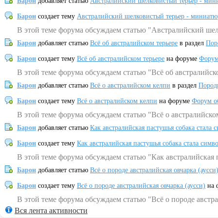
Барон
добавляет статью
Австралийский шелковистый терьер - мин
Барон
создает тему
Австралийский шелковистый терьер - миниатю
В этой теме форума обсуждаем статью "Австралийский шел
Барон
добавляет статью
Всё об австралийском терьере
в раздел
Пор
Барон
создает тему
Всё об австралийском терьере
на форуме
Форум
В этой теме форума обсуждаем статью "Всё об австралийск
Барон
добавляет статью
Всё о австралийском келпи
в раздел
Пород
Барон
создает тему
Всё о австралийском келпи
на форуме
Форум о
В этой теме форума обсуждаем статью "Всё о австралийско
Барон
добавляет статью
Как австралийская пастушья собака стала 
Барон
создает тему
Как австралийская пастушья собака стала симв
В этой теме форума обсуждаем статью "Как австралийская 
Барон
добавляет статью
Всё о породе австралийская овчарка (аусси
Барон
создает тему
Всё о породе австралийская овчарка (аусси)
на 
В этой теме форума обсуждаем статью "Всё о породе австра
Вся лента активности