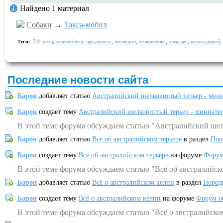
Найдено 1 материал
Собаки
→
Такса-мобил
Теги:
такса
,
спинной мозг
,
преданность
,
посвящает
,
позвоночник
,
операция
,
непоседливый
,
Последние новости сайта
Барон
добавляет статью
Австралийский шелковистый терьер - мин
Барон
создает тему
Австралийский шелковистый терьер - миниатю
В этой теме форума обсуждаем статью "Австралийский шел
Барон
добавляет статью
Всё об австралийском терьере
в раздел
Пор
Барон
создает тему
Всё об австралийском терьере
на форуме
Форум
В этой теме форума обсуждаем статью "Всё об австралийск
Барон
добавляет статью
Всё о австралийском келпи
в раздел
Пород
Барон
создает тему
Всё о австралийском келпи
на форуме
Форум о
В этой теме форума обсуждаем статью "Всё о австралийско