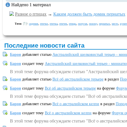
Найдено 1 материал
Разное о птицах
→
Каким должен быть домик пернатых
Теги:
сидения
,
птичке
,
птичка
,
птичек
,
птицы
,
попугая
,
поилку
,
пернатых
,
место
,
купит
Последние новости сайта
Барон
добавляет статью
Австралийский шелковистый терьер - мин
Барон
создает тему
Австралийский шелковистый терьер - миниатю
В этой теме форума обсуждаем статью "Австралийский шел
Барон
добавляет статью
Всё об австралийском терьере
в раздел
Пор
Барон
создает тему
Всё об австралийском терьере
на форуме
Форум
В этой теме форума обсуждаем статью "Всё об австралийск
Барон
добавляет статью
Всё о австралийском келпи
в раздел
Пород
Барон
создает тему
Всё о австралийском келпи
на форуме
Форум о
В этой теме форума обсуждаем статью "Всё о австралийско