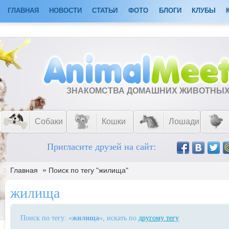
ГЛАВНАЯ
НОВОСТИ
СТАТЬИ
ФОТО
БЛОГИ
КЛУБЫ
ЗНАКОМСТВА ДОМАШНИХ ЖИВОТНЫ
Собаки
Кошки
Лошади
Пригласите друзей на сайт:
»
Главная
Поиск по тегу "жилища"
жилища
Поиск по тегу: «
жилища
», искать по
другому тегу