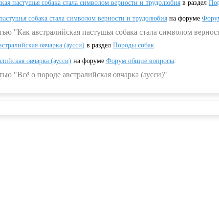
ская пастушья собака стала символом верности и трудолюбия
в раздел
Пор
 пастушья собака стала символом верности и трудолюбия
на форуме
Фору
тью "Как австралийская пастушья собака стала символом вернос
встралийская овчарка (аусси)
в раздел
Породы собак
алийская овчарка (аусси)
на форуме
Форум общие вопросы
:
ью "Всё о породе австралийская овчарка (аусси)"