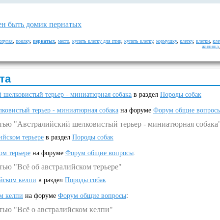
н быть домик пернатых
опугая
,
поилку
,
пернатых
,
место
,
купить клетку для птиц
,
купить клетку
,
кормушку
,
клетку
,
клетки
,
кле
жилища
та
 шелковистый терьер - миниатюрная собака
в раздел
Породы собак
ковистый терьер - миниатюрная собака
на форуме
Форум общие вопрос
атью "Австралийский шелковистый терьер - миниатюрная собака
ийском терьере
в раздел
Породы собак
ом терьере
на форуме
Форум общие вопросы
:
тью "Всё об австралийском терьере"
ийском келпи
в раздел
Породы собак
ом келпи
на форуме
Форум общие вопросы
:
тью "Всё о австралийском келпи"