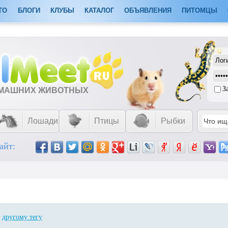
ТО
БЛОГИ
КЛУБЫ
КАТАЛОГ
ОБЪЯВЛЕНИЯ
ПИТОМЦЫ
З
ОМАШНИХ ЖИВОТНЫХ
Лошади
Птицы
Рыбки
айт:
о
другому тегу