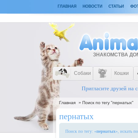
ГЛАВНАЯ
НОВОСТИ
СТАТЬИ
ФО
ЗНАКОМСТВА Д
Собаки
Кошки
Пригласите друзей на с
»
Главная
Поиск по тегу "пернатых"
пернатых
Поиск по тегу: «
пернатых
», искать п