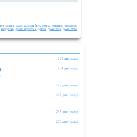
тке
,
клетка
,
каким должен быть домик пернатых
,
игрушки
,
,
жердочки
,
домик пернатых
,
домик
,
домашних
,
домашнего
264 дня назад
ы
:
264 дня назад
"
277 дней назад
277 дней назад
286 дней назад
286 дней назад