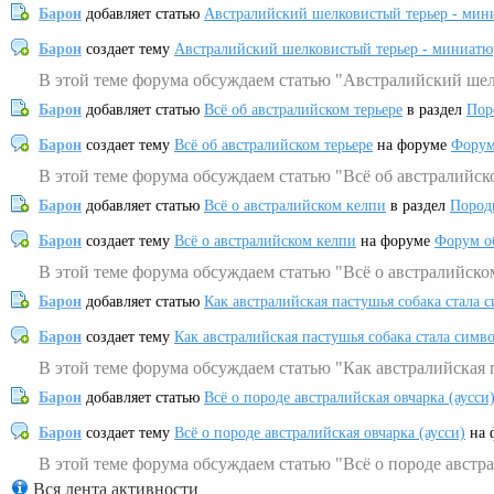
Барон
добавляет статью
Австралийский шелковистый терьер - мин
Барон
создает тему
Австралийский шелковистый терьер - миниатю
В этой теме форума обсуждаем статью "Австралийский шел
Барон
добавляет статью
Всё об австралийском терьере
в раздел
Пор
Барон
создает тему
Всё об австралийском терьере
на форуме
Форум
В этой теме форума обсуждаем статью "Всё об австралийск
Барон
добавляет статью
Всё о австралийском келпи
в раздел
Пород
Барон
создает тему
Всё о австралийском келпи
на форуме
Форум о
В этой теме форума обсуждаем статью "Всё о австралийско
Барон
добавляет статью
Как австралийская пастушья собака стала 
Барон
создает тему
Как австралийская пастушья собака стала симв
В этой теме форума обсуждаем статью "Как австралийская 
Барон
добавляет статью
Всё о породе австралийская овчарка (аусси
Барон
создает тему
Всё о породе австралийская овчарка (аусси)
на 
В этой теме форума обсуждаем статью "Всё о породе австра
Вся лента активности