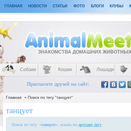
ГЛАВНАЯ
НОВОСТИ
СТАТЬИ
ФОТО
БЛОГИ
КЛУБЫ
ЗНАКОМСТВА ДОМАШНИХ ЖИВОТНЫ
Собаки
Кошки
Лошади
Пригласите друзей на сайт:
»
Главная
Поиск по тегу "танцует"
танцует
Поиск по тегу: «
танцует
», искать по
другому тегу