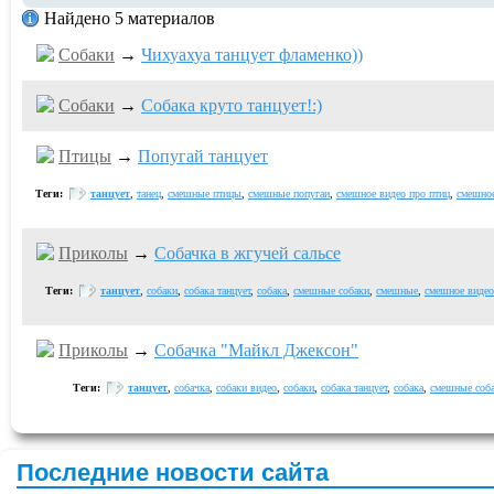
Найдено 5 материалов
Собаки
→
Чихуахуа танцует фламенко))
Собаки
→
Собака круто танцует!:)
Птицы
→
Попугай танцует
Теги:
танцует
,
танец
,
смешные птицы
,
смешные попугаи
,
смешное видео про птиц
,
смешное
Приколы
→
Собачка в жгучей сальсе
Теги:
танцует
,
собаки
,
собака танцует
,
собака
,
смешные собаки
,
смешные
,
смешное видео
Приколы
→
Собачка "Майкл Джексон"
Теги:
танцует
,
собачка
,
собаки видео
,
собаки
,
собака танцует
,
собака
,
смешные соб
Последние новости сайта