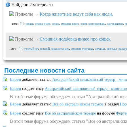
Найдено 2 материала
Приколы
→
Когда животные ведут себя как люди.
Теги:
собаки
,
собака сидит
,
собака
,
смешное видео
,
сидит
,
разговаривать
,
разговаривает
,
п
Приколы
→
Смешная подборка видео про кошек
Теги:
толстый кот
,
толстый
,
смешное видео
,
смешная подборка
,
смешная
,
приколы
,
подбор
Последние новости сайта
Барон
добавляет статью
Австралийский шелковистый терьер - мин
Барон
создает тему
Австралийский шелковистый терьер - миниатю
В этой теме форума обсуждаем статью "Австралийский шел
Барон
добавляет статью
Всё об австралийском терьере
в раздел
Пор
Барон
создает тему
Всё об австралийском терьере
на форуме
Форум
В этой теме форума обсуждаем статью "Всё об австралийск