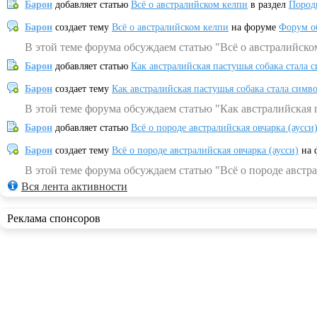
Барон
добавляет статью
Всё о австралийском келпи
в раздел
Пород
Барон
создает тему
Всё о австралийском келпи
на форуме
Форум о
В этой теме форума обсуждаем статью "Всё о австралийско
Барон
добавляет статью
Как австралийская пастушья собака стала 
Барон
создает тему
Как австралийская пастушья собака стала симв
В этой теме форума обсуждаем статью "Как австралийская 
Барон
добавляет статью
Всё о породе австралийская овчарка (аусси
Барон
создает тему
Всё о породе австралийская овчарка (аусси)
на 
В этой теме форума обсуждаем статью "Всё о породе австра
Вся лента активности
Реклама спонсоров