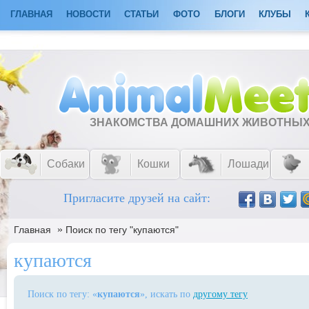
ГЛАВНАЯ
НОВОСТИ
СТАТЬИ
ФОТО
БЛОГИ
КЛУБЫ
ЗНАКОМСТВА ДОМАШНИХ ЖИВОТНЫ
Собаки
Кошки
Лошади
Пригласите друзей на сайт:
»
Главная
Поиск по тегу "купаются"
купаются
Поиск по тегу: «
купаются
», искать по
другому тегу