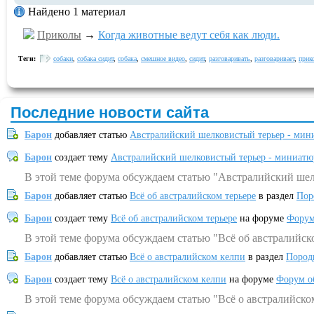
Найдено 1 материал
Приколы
→
Когда животные ведут себя как люди.
Теги:
собаки
,
собака сидит
,
собака
,
смешное видео
,
сидит
,
разговаривать
,
разговаривает
,
прик
Последние новости сайта
Барон
добавляет статью
Австралийский шелковистый терьер - мин
Барон
создает тему
Австралийский шелковистый терьер - миниатю
В этой теме форума обсуждаем статью "Австралийский шел
Барон
добавляет статью
Всё об австралийском терьере
в раздел
Пор
Барон
создает тему
Всё об австралийском терьере
на форуме
Форум
В этой теме форума обсуждаем статью "Всё об австралийск
Барон
добавляет статью
Всё о австралийском келпи
в раздел
Пород
Барон
создает тему
Всё о австралийском келпи
на форуме
Форум о
В этой теме форума обсуждаем статью "Всё о австралийско