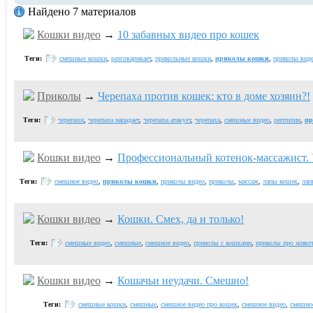
Найдено 7 материалов
Кошки видео
→
10 забавных видео про кошек
Теги:
смешные кошки
,
разговаривает
,
прикольные кошки
,
приколы кошки
,
приколы вид
Приколы
→
Черепаха против кошек: кто в доме хозяин?!
Теги:
черепахи
,
черепаха нападает
,
черепаха атакует
,
черепаха
,
смешные видео
,
рептилии
,
пр
Кошки видео
→
Профессиональный котенок-массажист. У
Теги:
смешное видео
,
приколы кошки
,
приколы видео
,
приколы
,
массаж
,
лапы кошек
,
лап
Кошки видео
→
Кошки. Смех, да и только!
Теги:
смешные видео
,
смешные
,
смешное видео
,
приколы с кошками
,
приколы про живо
Кошки видео
→
Кошачьи неудачи. Смешно!
Теги:
смешные кошки
,
смешные
,
смешное видео про кошек
,
смешное видео
,
смешно