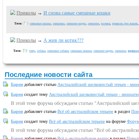
Приколы
→
И снова самые смешные кошки
Теги:
смешные кошки
,
смешные
,
смешное видео
,
смешное
,
ролики
,
приколы про кошек
Приколы
→
А жив ли котик???
Теги:
умер
,
собака
,
смешные собаки
,
смешные кошки
,
смешное видео
,
смешное
,
прикол
Последние новости сайта
Барон
добавляет статью
Австралийский шелковистый терьер - мин
Барон
создает тему
Австралийский шелковистый терьер - миниатю
В этой теме форума обсуждаем статью "Австралийский шел
Барон
добавляет статью
Всё об австралийском терьере
в раздел
Пор
Барон
создает тему
Всё об австралийском терьере
на форуме
Форум
В этой теме форума обсуждаем статью "Всё об австралийск
Барон
добавляет статью
Всё о австралийском келпи
в раздел
Пород