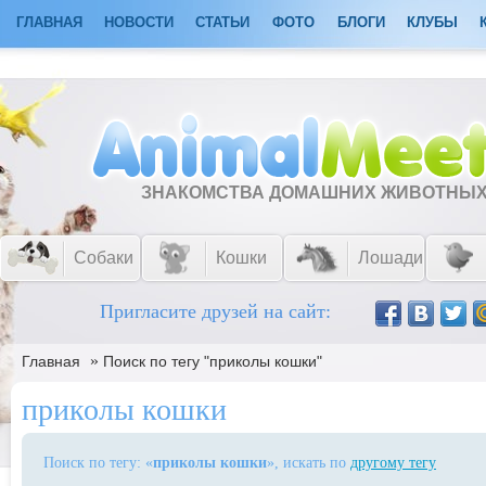
ГЛАВНАЯ
НОВОСТИ
СТАТЬИ
ФОТО
БЛОГИ
КЛУБЫ
ЗНАКОМСТВА ДОМАШНИХ ЖИВОТНЫ
Собаки
Кошки
Лошади
Пригласите друзей на сайт:
»
Главная
Поиск по тегу "приколы кошки"
приколы кошки
Поиск по тегу: «
приколы кошки
», искать по
другому тегу