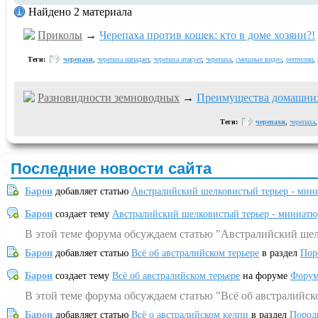
Найдено 2 материала
Приколы
→
Черепаха против кошек: кто в доме хозяин?!
Теги:
черепахи
,
черепаха нападает
,
черепаха атакует
,
черепаха
,
смешные видео
,
рептилии
,
Разновидности земноводных
→
Преимущества домашних
Теги:
черепахи
,
черепаха
Последние новости сайта
Барон
добавляет статью
Австралийский шелковистый терьер - мин
Барон
создает тему
Австралийский шелковистый терьер - миниатю
В этой теме форума обсуждаем статью "Австралийский шел
Барон
добавляет статью
Всё об австралийском терьере
в раздел
Пор
Барон
создает тему
Всё об австралийском терьере
на форуме
Форум
В этой теме форума обсуждаем статью "Всё об австралийск
Барон
добавляет статью
Всё о австралийском келпи
в раздел
Пород