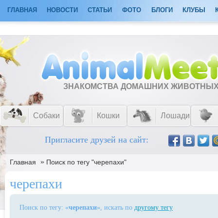
ГЛАВНАЯ
НОВОСТИ
СТАТЬИ
ФОТО
БЛОГИ
КЛУБЫ
ЗНАКОМСТВА ДОМАШНИХ ЖИВОТНЫ
Собаки
Кошки
Лошади
Пригласите друзей на сайт:
»
Главная
Поиск по тегу "черепахи"
черепахи
Поиск по тегу: «
черепахи
», искать по
другому тегу