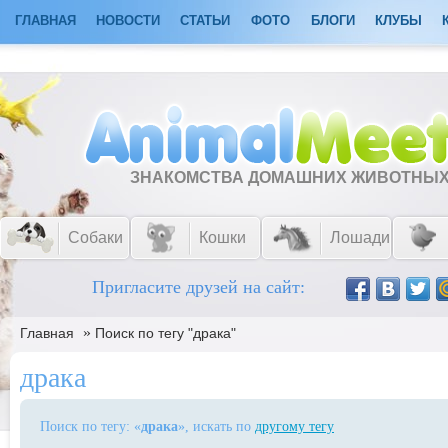
ГЛАВНАЯ
НОВОСТИ
СТАТЬИ
ФОТО
БЛОГИ
КЛУБЫ
ЗНАКОМСТВА ДОМАШНИХ ЖИВОТНЫ
Собаки
Кошки
Лошади
Пригласите друзей на сайт:
»
Главная
Поиск по тегу "драка"
драка
Поиск по тегу: «
драка
», искать по
другому тегу