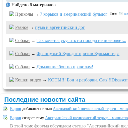
Найдено 6 материалов
Приколы
→
7 хорьков и американский бульдог
Теги:
ще
Разное
→
пума и аргентинский дог
Собаки
→
Так хочется укусить но порода не позволяет...
Собаки
→
Французкий Бульдог притив Бульмастифа
Собаки
→
Домашние бои по правилам!
Кошки видео
→
КОТЫ!!! Бои и разборки. Cats!!!Disassembl
Последние новости сайта
Барон
добавляет статью
Австралийский шелковистый терьер - мин
Барон
создает тему
Австралийский шелковистый терьер - миниатю
В этой теме форума обсуждаем статью "Австралийский шел