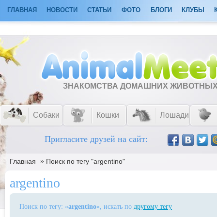
ГЛАВНАЯ
НОВОСТИ
СТАТЬИ
ФОТО
БЛОГИ
КЛУБЫ
ЗНАКОМСТВА ДОМАШНИХ ЖИВОТНЫ
Собаки
Кошки
Лошади
Пригласите друзей на сайт:
»
Главная
Поиск по тегу "argentino"
argentino
Поиск по тегу: «
argentino
», искать по
другому тегу