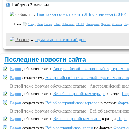
Найдено 2 материала
Собаки
→
Выставка собак памяти Л.Б.Сабанеева (2010)
Теги:
Товар
,
Стаи
,
Солар
,
собак
,
Сабанеева
,
РФОС
,
Охиморено
,
Лунной
,
Испания
,
Инд
Разное
→
пума и аргентинский дог
Последние новости сайта
Барон
добавляет статью
Австралийский шелковистый терьер - мин
Барон
создает тему
Австралийский шелковистый терьер - миниатю
В этой теме форума обсуждаем статью "Австралийский шел
Барон
добавляет статью
Всё об австралийском терьере
в раздел
Пор
Барон
создает тему
Всё об австралийском терьере
на форуме
Форум
В этой теме форума обсуждаем статью "Всё об австралийск
Барон
добавляет статью
Всё о австралийском келпи
в раздел
Пород
Барон
создает тему
Всё о австралийском келпи
на форуме
Форум о