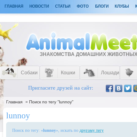
ГЛАВНАЯ
НОВОСТИ
СТАТЬИ
ФОТО
БЛОГИ
КЛУБЫ
ЗНАКОМСТВА ДОМАШНИХ ЖИВОТНЫ
Собаки
Кошки
Лошади
Пригласите друзей на сайт:
»
Главная
Поиск по тегу "lunnoy"
lunnoy
Поиск по тегу: «
lunnoy
», искать по
другому тегу