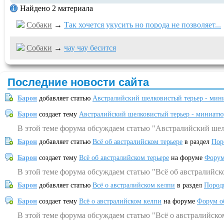
Найдено 2 материала
Собаки
→
Так хочется укусить но порода не позволяет...
Собаки
→
чау чау бесится
Последние новости сайта
Барон
добавляет статью
Австралийский шелковистый терьер - мин
Барон
создает тему
Австралийский шелковистый терьер - миниатю
В этой теме форума обсуждаем статью "Австралийский шел
Барон
добавляет статью
Всё об австралийском терьере
в раздел
Пор
Барон
создает тему
Всё об австралийском терьере
на форуме
Форум
В этой теме форума обсуждаем статью "Всё об австралийск
Барон
добавляет статью
Всё о австралийском келпи
в раздел
Пород
Барон
создает тему
Всё о австралийском келпи
на форуме
Форум о
В этой теме форума обсуждаем статью "Всё о австралийско