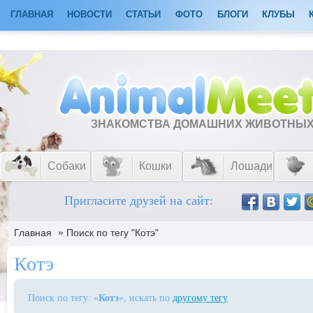
ГЛАВНАЯ
НОВОСТИ
СТАТЬИ
ФОТО
БЛОГИ
КЛУБЫ
ЗНАКОМСТВА ДОМАШНИХ ЖИВОТНЫ
Собаки
Кошки
Лошади
Пригласите друзей на сайт:
»
Главная
Поиск по тегу "Котэ"
Котэ
Поиск по тегу: «
Котэ
», искать по
другому тегу