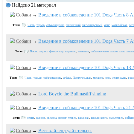
Найдено 21 материал
Собаки
→
Введение в собаковедение 101 Dogs Часть 8 An
Теги:
Часть
,
терьер
,
собаковедение
,
пшеничный
,
мягкошёрстный
,
мопс
,
мальтийская
,
лег
Собаки
→
Введение в собаковедение 101 Dogs Часть 7 An
Теги:
Часть
,
чарльз
,
фокстерьер
,
спрингер
,
спаниель
,
собаковедение
,
колли
,
кинг
,
кавал
Собаки
→
Введение в собаковедение 101 Dogs Часть 13 A
Теги:
Часть
,
терьер
,
собаковедение
,
собака
,
Португальская
,
маламут
,
керн
,
зенненхунд
,
водн
Собаки
→
Lord Boycie the Bullmastiff singing
Собаки
→
Введение в собаковедение 101 Dogs Часть 21 A
Теги:
серия
,
салюки
,
овчарка
,
норвич-терьер
,
кардиган
,
Вельш-корги
,
бультерьер
,
бойкин
Собаки
→
Вест хайленд уайт терьер.