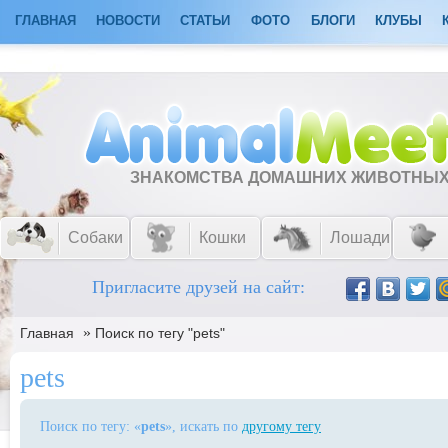
ГЛАВНАЯ
НОВОСТИ
СТАТЬИ
ФОТО
БЛОГИ
КЛУБЫ
ЗНАКОМСТВА ДОМАШНИХ ЖИВОТНЫ
Собаки
Кошки
Лошади
Пригласите друзей на сайт:
»
Главная
Поиск по тегу "pets"
pets
Поиск по тегу: «
pets
», искать по
другому тегу