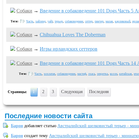
Собаки
→
Введение в собаковедение 101 Dogs Часть 5 An
Теги:
Часть
,
хайленд
,
уайт
,
терьер
,
собаковедение
,
сеттер
,
пинчер
,
малая
,
карликовый
,
ирла
Собаки
→
Chihuahua Loves The Doberman
Собаки
→
Игры ирландских сеттеров
Собаки
→
Введение в собаковедение 101 Dogs Часть 14 A
Теги:
Часть
,
хохлатая
,
собаковедение
,
мастиф
,
лхаса
,
левретка
,
колли
,
китайская
,
ита
1
2
3
Следующая
Последняя
Страницы:
Последние новости сайта
Барон
добавляет статью
Австралийский шелковистый терьер - мин
Барон
создает тему
Австралийский шелковистый терьер - миниатю