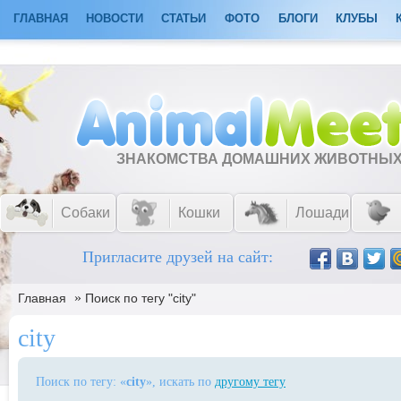
ГЛАВНАЯ
НОВОСТИ
СТАТЬИ
ФОТО
БЛОГИ
КЛУБЫ
ЗНАКОМСТВА ДОМАШНИХ ЖИВОТНЫ
Собаки
Кошки
Лошади
Пригласите друзей на сайт:
»
Главная
Поиск по тегу "city"
city
Поиск по тегу: «
city
», искать по
другому тегу