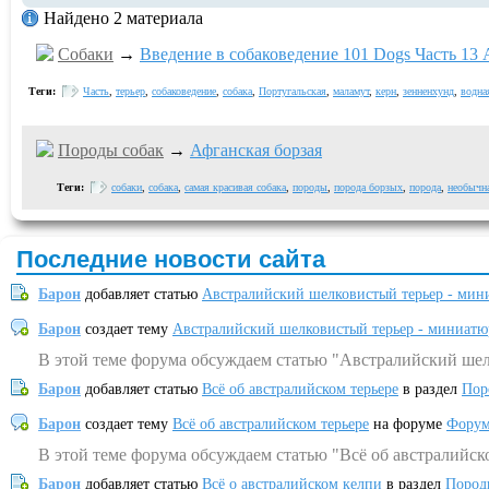
Найдено 2 материала
Собаки
→
Введение в собаковедение 101 Dogs Часть 13 A
Теги:
Часть
,
терьер
,
собаковедение
,
собака
,
Португальская
,
маламут
,
керн
,
зенненхунд
,
водна
Породы собак
→
Афганская борзая
Теги:
собаки
,
собака
,
самая красивая собака
,
породы
,
порода борзых
,
порода
,
необычна
Последние новости сайта
Барон
добавляет статью
Австралийский шелковистый терьер - мин
Барон
создает тему
Австралийский шелковистый терьер - миниатю
В этой теме форума обсуждаем статью "Австралийский шел
Барон
добавляет статью
Всё об австралийском терьере
в раздел
Пор
Барон
создает тему
Всё об австралийском терьере
на форуме
Форум
В этой теме форума обсуждаем статью "Всё об австралийск
Барон
добавляет статью
Всё о австралийском келпи
в раздел
Пород