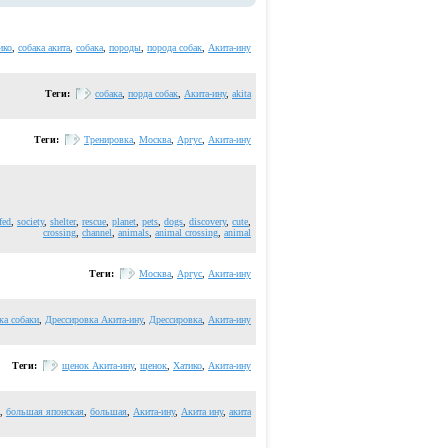
ико
,
собака акита
,
собака
,
породы
,
порода собак
,
Акита-ину
Теги:
собака
,
порда собак
,
Акита-ину
,
akita
Теги:
Тренировка
,
Москва
,
Аргус
,
Акита-ину
fed
,
society
,
shelter
,
rescue
,
planet
,
pets
,
dogs
,
discovery
,
cute
,
crossing
,
channel
,
animals
,
animal crossing
,
animal
Теги:
Москва
,
Аргус
,
Акита-ину
ка собаки
,
Дрессировка Акита-ину
,
Дрессировка
,
Акита-ину
Теги:
щенок Акита-ину
,
щенок
,
Хатико
,
Акита-ину
,
большая японская
,
большая
,
Акита-ину
,
Акита ину
,
акита