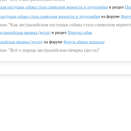
ская пастушья собака стала символом верности и трудолюбия
в раздел
Пор
 пастушья собака стала символом верности и трудолюбия
на форуме
Фору
тью "Как австралийская пастушья собака стала символом вернос
встралийская овчарка (аусси)
в раздел
Породы собак
алийская овчарка (аусси)
на форуме
Форум общие вопросы
:
ью "Всё о породе австралийская овчарка (аусси)"