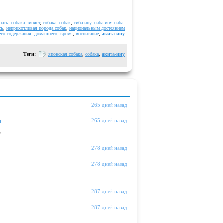
пать
,
собака линяет
,
собака
,
собак
,
сиба-ину
,
сиба-ину
,
сиба
,
сь
,
неприхотливая порода собак
,
национальным достоянием
го содержания
,
домашнего
,
время
,
воспитание
,
акита-ину
Теги:
японская собака
,
собака
,
акита-ину
265 дней назад
ы
:
265 дней назад
"
278 дней назад
278 дней назад
287 дней назад
287 дней назад