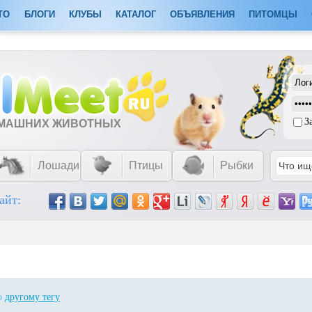
ТО
БЛОГИ
КЛУБЫ
КАТАЛОГ
ОБЪЯВЛЕНИЯ
ПИТОМЦЫ
З
ОМАШНИХ ЖИВОТНЫХ
Лошади
Птицы
Рыбки
айт:
по
другому тегу