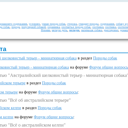
домашнего содержания
,
условиях
,
умная порода собак
,
сторожа
,
стандарт породы
,
содержания
,
собаку ку
да собак
,
порода
,
популярной собакой
,
охранника
,
охотничья порода собак
,
охотники
,
охотника
,
охотили
Японии
,
мелкую дичь
,
мелкую
,
маленькая собака
,
дрессировке
,
домаш
та
 шелковистый терьер - миниатюрная собака
в раздел
Породы собак
ковистый терьер - миниатюрная собака
на форуме
Форум общие вопрос
атью "Австралийский шелковистый терьер - миниатюрная собака
ийском терьере
в раздел
Породы собак
ом терьере
на форуме
Форум общие вопросы
:
тью "Всё об австралийском терьере"
ийском келпи
в раздел
Породы собак
ом келпи
на форуме
Форум общие вопросы
:
тью "Всё о австралийском келпи"