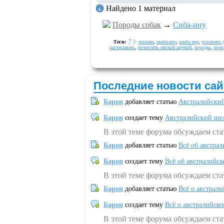
Найдено 1 материал
Породы собак
→
Сиба-ину
Теги:
японии
,
шиба-ину
,
шиба ину
,
условиях 
расчесывать
,
почистить мягкой щеткой
,
породы
,
поро
Последние новости сай
Барон
добавляет статью
Австралийский
Барон
создает тему
Австралийский шел
В этой теме форума обсуждаем ст
Барон
добавляет статью
Всё об австрал
Барон
создает тему
Всё об австралийск
В этой теме форума обсуждаем ста
Барон
добавляет статью
Всё о австрал
Барон
создает тему
Всё о австралийск
В этой теме форума обсуждаем ста