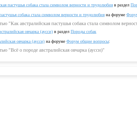
ская пастушья собака стала символом верности и трудолюбия
в раздел
Пор
 пастушья собака стала символом верности и трудолюбия
на форуме
Фору
тью "Как австралийская пастушья собака стала символом вернос
встралийская овчарка (аусси)
в раздел
Породы собак
алийская овчарка (аусси)
на форуме
Форум общие вопросы
:
ью "Всё о породе австралийская овчарка (аусси)"