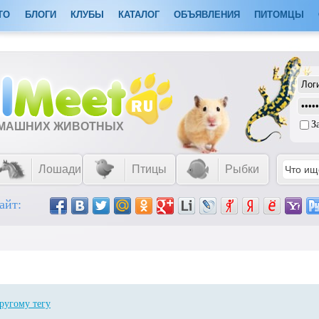
ТО
БЛОГИ
КЛУБЫ
КАТАЛОГ
ОБЪЯВЛЕНИЯ
ПИТОМЦЫ
З
ОМАШНИХ ЖИВОТНЫХ
Лошади
Птицы
Рыбки
айт:
ругому тегу