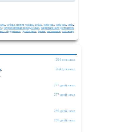
пать
,
собака линяет
,
собака
,
собак
,
сиба-ину
,
сиба-ину
,
сиба
,
сь
,
неприхотливая порода собак
,
национальным достоянием
него содержания
,
домашнего
,
время
,
воспитание
,
акита-ину
264 дня назад
ы
:
264 дня назад
"
277 дней назад
277 дней назад
286 дней назад
286 дней назад