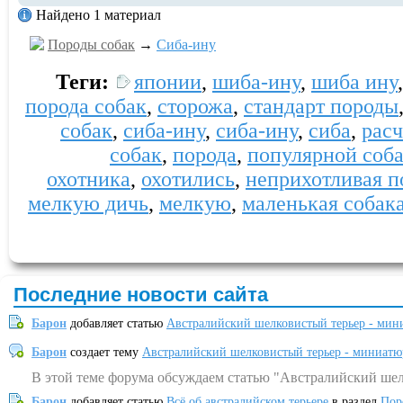
Найдено 1 материал
Породы собак
→
Сиба-ину
Теги:
японии
,
шиба-ину
,
шиба ину
порода собак
,
сторожа
,
стандарт породы
собак
,
сиба-ину
,
сиба-ину
,
сиба
,
рас
собак
,
порода
,
популярной соб
охотника
,
охотились
,
неприхотливая п
мелкую дичь
,
мелкую
,
маленькая собак
Последние новости сайта
Барон
добавляет статью
Австралийский шелковистый терьер - мин
Барон
создает тему
Австралийский шелковистый терьер - миниатю
В этой теме форума обсуждаем статью "Австралийский шел
Барон
добавляет статью
Всё об австралийском терьере
в раздел
Пор