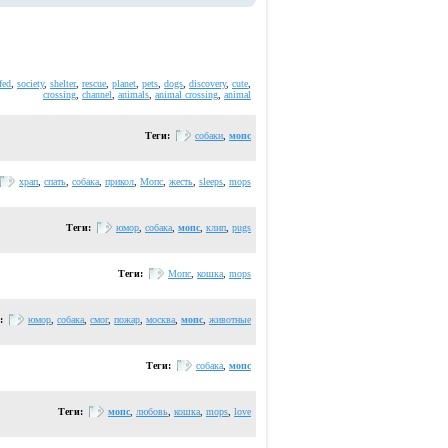
fed
,
society
,
shelter
,
rescue
,
planet
,
pets
,
dogs
,
discovery
,
cute
,
crossing
,
channel
,
animals
,
animal crossing
,
animal
Теги:
собаки
,
мопс
храп
,
спать
,
собака
,
прикол
,
Мопс
,
жесть
,
sleeps
,
mops
Теги:
юмор
,
собака
,
мопс
,
клип
,
pugs
Теги:
Мопс
,
кошка
,
mops
и:
юмор
,
собака
,
смог
,
пожар
,
москва
,
мопс
,
животные
Теги:
собака
,
мопс
Теги:
мопс
,
любовь
,
кошка
,
mops
,
love