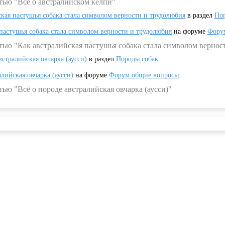
тью "Всё о австралийском келпи"
ская пастушья собака стала символом верности и трудолюбия
в раздел
Пор
 пастушья собака стала символом верности и трудолюбия
на форуме
Фору
тью "Как австралийская пастушья собака стала символом вернос
встралийская овчарка (аусси)
в раздел
Породы собак
алийская овчарка (аусси)
на форуме
Форум общие вопросы
:
ью "Всё о породе австралийская овчарка (аусси)"