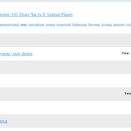
ение 101 Dogs Часть 8 Animal Planet
мягкошёрстный
,
мопс
,
мальтийская
,
легавая
,
ирландский
,
Веймарская
,
Введение
,
болонка
,
акита-ину
,
stuf
уком / pug sleeps
Теги:
Тег
опса