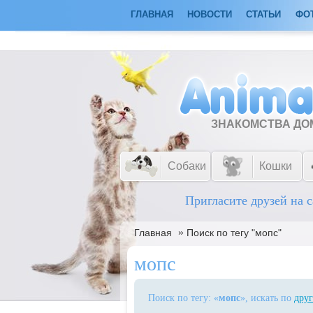
ГЛАВНАЯ
НОВОСТИ
СТАТЬИ
ФО
ЗНАКОМСТВА Д
Собаки
Кошки
Пригласите друзей на с
»
Главная
Поиск по тегу "мопс"
мопс
Поиск по тегу: «
мопс
», искать по
друг