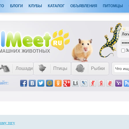
ТО
БЛОГИ
КЛУБЫ
КАТАЛОГ
ОБЪЯВЛЕНИЯ
ПИТОМЦЫ
З
ОМАШНИХ ЖИВОТНЫХ
Лошади
Птицы
Рыбки
айт:
ому тегу