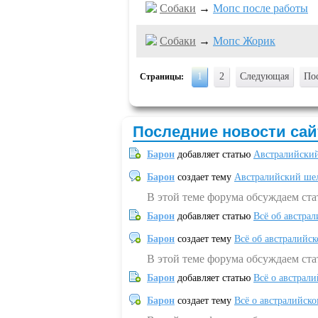
Собаки
→
Мопс после работы
Собаки
→
Мопс Жорик
1
2
Следующая
По
Страницы:
Последние новости сай
Барон
добавляет статью
Австралийский
Барон
создает тему
Австралийский шел
В этой теме форума обсуждаем ст
Барон
добавляет статью
Всё об австрал
Барон
создает тему
Всё об австралийск
В этой теме форума обсуждаем ста
Барон
добавляет статью
Всё о австрал
Барон
создает тему
Всё о австралийск