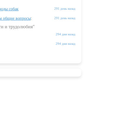
оды собак
291 день назад
м общие вопросы
:
291 день назад
ти и трудолюбия"
294 дня назад
294 дня назад