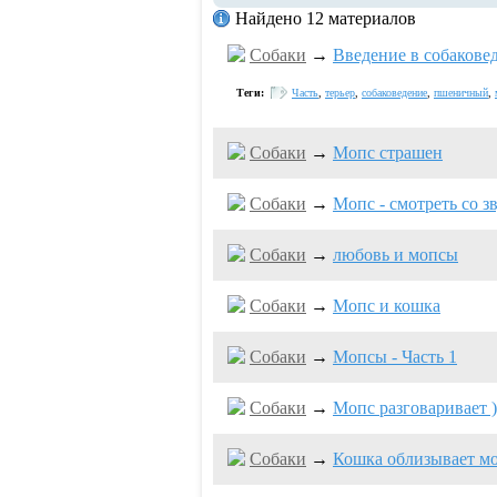
Найдено 12 материалов
Собаки
→
Введение в собаковед
Теги:
Часть
,
терьер
,
собаковедение
,
пшеничный
,
Собаки
→
Мопс страшен
Собаки
→
Мопс - смотреть со зв
Собаки
→
любовь и мопсы
Собаки
→
Мопс и кошка
Собаки
→
Мопсы - Часть 1
Собаки
→
Мопс разговаривает )
Собаки
→
Кошка облизывает м