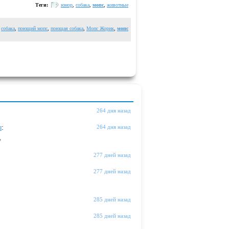
Теги:
юмор
,
собака
,
мопс
,
животные
собака
,
поющий мопс
,
поющая собака
,
Мопс Жорик
,
мопс
264 дня назад
ы
:
264 дня назад
"
277 дней назад
277 дней назад
285 дней назад
285 дней назад