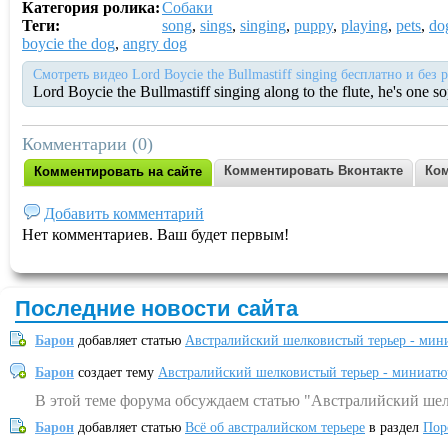
Категория ролика:
Собаки
Теги:
song
,
sings
,
singing
,
puppy
,
playing
,
pets
,
do
boycie the dog
,
angry dog
Смотреть видео Lord Boycie the Bullmastiff singing бесплатно и без
Lord Boycie the Bullmastiff singing along to the flute, he's one 
Комментарии (0)
Комментировать Вконтакте
Ком
Комментировать на сайте
Добавить комментарий
Нет комментариев. Ваш будет первым!
Последние новости сайта
Барон
добавляет статью
Австралийский шелковистый терьер - мин
Барон
создает тему
Австралийский шелковистый терьер - миниатю
В этой теме форума обсуждаем статью "Австралийский шел
Барон
добавляет статью
Всё об австралийском терьере
в раздел
Пор