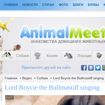
ГЛАВНАЯ
НОВОСТИ
СТАТЬИ
ФОТО
БЛОГИ
КЛУБЫ
ЗНАКОМСТВА ДОМАШНИХ ЖИВОТНЫ
Собаки
Кошки
Лошади
Пригласите друзей на сайт:
»
»
»
Главная
Видео
Собаки
Lord Boycie the Bullmastiff singing
Lord Boycie the Bullmastiff singing
# 872