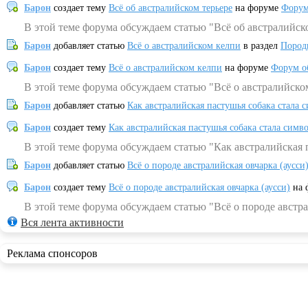
Барон
создает тему
Всё об австралийском терьере
на форуме
Форум
В этой теме форума обсуждаем статью "Всё об австралийск
Барон
добавляет статью
Всё о австралийском келпи
в раздел
Пород
Барон
создает тему
Всё о австралийском келпи
на форуме
Форум о
В этой теме форума обсуждаем статью "Всё о австралийско
Барон
добавляет статью
Как австралийская пастушья собака стала 
Барон
создает тему
Как австралийская пастушья собака стала симв
В этой теме форума обсуждаем статью "Как австралийская 
Барон
добавляет статью
Всё о породе австралийская овчарка (аусси
Барон
создает тему
Всё о породе австралийская овчарка (аусси)
на 
В этой теме форума обсуждаем статью "Всё о породе австра
Вся лента активности
Реклама спонсоров