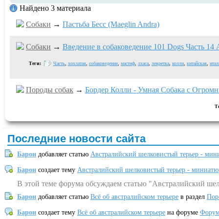
Найдено 3 материала
Собаки
→
Пастьба Бесс (Maeglin Andra)
Собаки
→
Введение в собаковедение 101 Dogs Часть 14 A
Теги:
Часть
,
хохлатая
,
собаковедение
,
мастиф
,
лхаса
,
левретка
,
колли
,
китайская
,
итал
Породы собак
→
Бордер Колли - Умная Собака с Огром
Т
Последние новости сайта
Барон
добавляет статью
Австралийский шелковистый терьер - мин
Барон
создает тему
Австралийский шелковистый терьер - миниатю
В этой теме форума обсуждаем статью "Австралийский шел
Барон
добавляет статью
Всё об австралийском терьере
в раздел
Пор
Барон
создает тему
Всё об австралийском терьере
на форуме
Форум