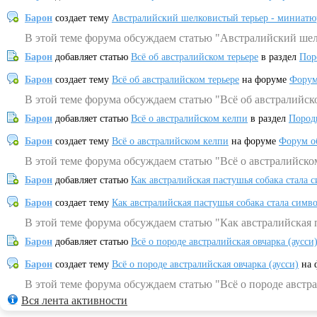
Барон
создает тему
Австралийский шелковистый терьер - миниатю
В этой теме форума обсуждаем статью "Австралийский шел
Барон
добавляет статью
Всё об австралийском терьере
в раздел
Пор
Барон
создает тему
Всё об австралийском терьере
на форуме
Форум
В этой теме форума обсуждаем статью "Всё об австралийск
Барон
добавляет статью
Всё о австралийском келпи
в раздел
Пород
Барон
создает тему
Всё о австралийском келпи
на форуме
Форум о
В этой теме форума обсуждаем статью "Всё о австралийско
Барон
добавляет статью
Как австралийская пастушья собака стала 
Барон
создает тему
Как австралийская пастушья собака стала симв
В этой теме форума обсуждаем статью "Как австралийская 
Барон
добавляет статью
Всё о породе австралийская овчарка (аусси
Барон
создает тему
Всё о породе австралийская овчарка (аусси)
на 
В этой теме форума обсуждаем статью "Всё о породе австра
Вся лента активности