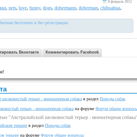
8 февраля 2012
ман
,
pets
,
love
,
funny
,
dogs
,
dobermann
,
doberman
,
chihuahua
,
berman бесплатно и без регистрации
тировать Вконтакте
Комментировать Facebook
м!
та
 шелковистый терьер - миниатюрная собака
в раздел
Породы собак
ковистый терьер - миниатюрная собака
на форуме
Форум общие вопрос
атью "Австралийский шелковистый терьер - миниатюрная собака
ийском терьере
в раздел
Породы собак
ом терьере
на форуме
Форум общие вопросы
: