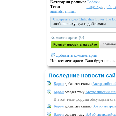
Категория ролика:
Собаки
Теги:
чихуахуа
,
добер
animals
,
animal
Смотреть видео Chihuahua Loves The Do
любовь чихуахуа и добермана
Комментарии (0)
Коммен
Комментировать на сайте
Добавить комментарий
Нет комментариев. Ваш будет первы
Последние новости сай
Барон
добавляет статью
Австралийский
Барон
создает тему
Австралийский шел
В этой теме форума обсуждаем ст
Барон
добавляет статью
Всё об австрал
Барон
создает тему
Всё об австралийск