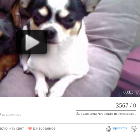
00:03:47
3567
/
0
За ролик пока что никто не голосовал...
 0 подписчиков
нравится
ключить свет
В избранное