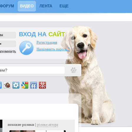
ФОРУМ
ВИДЕО
ЛЕНТА
ЕЩЕ
ВХОД НА
САЙТ
Регистрация
Напомнить пароль?
апомнить
похожие ролики |
ролики автора