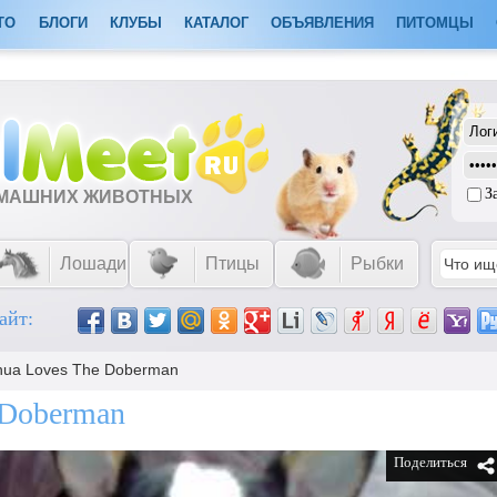
ТО
БЛОГИ
КЛУБЫ
КАТАЛОГ
ОБЪЯВЛЕНИЯ
ПИТОМЦЫ
З
ОМАШНИХ ЖИВОТНЫХ
Лошади
Птицы
Рыбки
айт:
hua Loves The Doberman
 Doberman
Поделиться