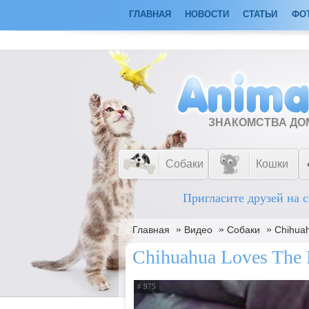
ГЛАВНАЯ
НОВОСТИ
СТАТЬИ
ФО
ЗНАКОМСТВА Д
Собаки
Кошки
Пригласите друзей на с
»
»
»
Главная
Видео
Собаки
Chihua
Chihuahua Loves The
# 975