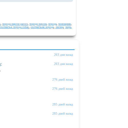
к
,
порода парсон рассел
,
порода парсон
,
порода
,
помощник
,
охотничья порода собак
,
охотничьия порода
,
лисица
,
зверь
263 дня назад
ы
:
263 дня назад
"
276 дней назад
276 дней назад
285 дней назад
285 дней назад