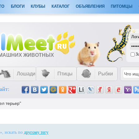
ТО
БЛОГИ
КЛУБЫ
КАТАЛОГ
ОБЪЯВЛЕНИЯ
ПИТОМЦЫ
З
ОМАШНИХ ЖИВОТНЫХ
Лошади
Птицы
Рыбки
айт:
ел терьер"
», искать по
другому тегу