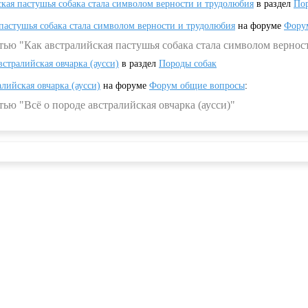
ская пастушья собака стала символом верности и трудолюбия
в раздел
Пор
 пастушья собака стала символом верности и трудолюбия
на форуме
Фору
тью "Как австралийская пастушья собака стала символом вернос
встралийская овчарка (аусси)
в раздел
Породы собак
алийская овчарка (аусси)
на форуме
Форум общие вопросы
:
ью "Всё о породе австралийская овчарка (аусси)"