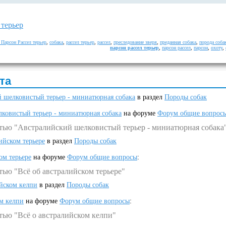
 терьер
 Парсон Рассел терьер
,
собака
,
рассел терьер
,
рассел
,
преследование зверя
,
преданная собака
,
порода соба
парсон рассел терьер
,
парсон рассел
,
парсон
,
охоту
,
та
 шелковистый терьер - миниатюрная собака
в раздел
Породы собак
ковистый терьер - миниатюрная собака
на форуме
Форум общие вопрос
атью "Австралийский шелковистый терьер - миниатюрная собака
ийском терьере
в раздел
Породы собак
ом терьере
на форуме
Форум общие вопросы
:
тью "Всё об австралийском терьере"
ийском келпи
в раздел
Породы собак
ом келпи
на форуме
Форум общие вопросы
:
тью "Всё о австралийском келпи"