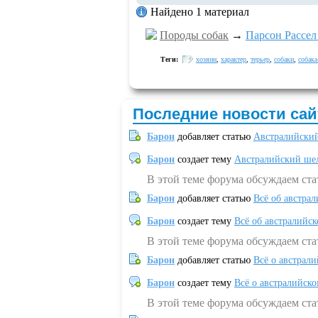
Найдено 1 материал
Породы собак
→
Парсон Рассел
Теги:
хозяин
,
характер
,
терьер
,
собаки
,
собака
Последние новости сай
Барон
добавляет статью
Австралийский
Барон
создает тему
Австралийский шел
В этой теме форума обсуждаем ст
Барон
добавляет статью
Всё об австрал
Барон
создает тему
Всё об австралийск
В этой теме форума обсуждаем ста
Барон
добавляет статью
Всё о австрал
Барон
создает тему
Всё о австралийск
В этой теме форума обсуждаем ста