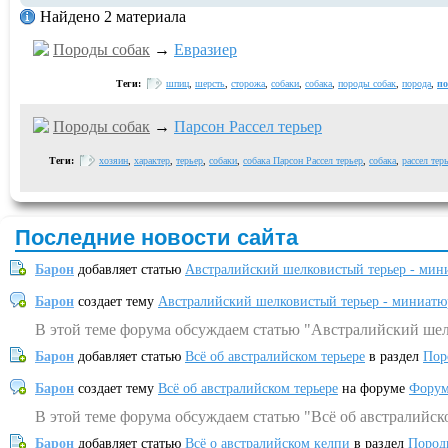
Найдено 2 материала
Породы собак
→
Евразиер
Теги:
шпиц
,
шерсть
,
сторожа
,
собаки
,
собака
,
породы собак
,
порода
,
п
Породы собак
→
Парсон Рассел терьер
Теги:
хозяин
,
характер
,
терьер
,
собаки
,
собака Парсон Рассел терьер
,
собака
,
рассел тер
Последние новости сайта
Барон
добавляет статью
Австралийский шелковистый терьер - мин
Барон
создает тему
Австралийский шелковистый терьер - миниатю
В этой теме форума обсуждаем статью "Австралийский шел
Барон
добавляет статью
Всё об австралийском терьере
в раздел
Пор
Барон
создает тему
Всё об австралийском терьере
на форуме
Форум
В этой теме форума обсуждаем статью "Всё об австралийск
Барон
добавляет статью
Всё о австралийском келпи
в раздел
Пород