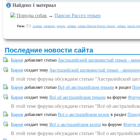
Найдено 1 материал
Породы собак
→
Парсон Рассел терьер
Теги:
хозяин
,
характер
,
терьер
,
собаки
,
собака Парсон Рассел терьер
,
собака
,
рассел те
Последние новости сайта
Барон
добавляет статью
Австралийский шелковистый терьер - мин
Барон
создает тему
Австралийский шелковистый терьер - миниатю
В этой теме форума обсуждаем статью "Австралийский шел
Барон
добавляет статью
Всё об австралийском терьере
в раздел
Пор
Барон
создает тему
Всё об австралийском терьере
на форуме
Форум
В этой теме форума обсуждаем статью "Всё об австралийск
Барон
добавляет статью
Всё о австралийском келпи
в раздел
Пород
Барон
создает тему
Всё о австралийском келпи
на форуме
Форум о
В этой теме форума обсуждаем статью "Всё о австралийско