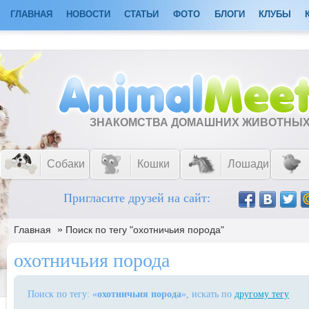
ГЛАВНАЯ
НОВОСТИ
СТАТЬИ
ФОТО
БЛОГИ
КЛУБЫ
ЗНАКОМСТВА ДОМАШНИХ ЖИВОТНЫ
Собаки
Кошки
Лошади
Пригласите друзей на сайт:
»
Главная
Поиск по тегу "охотничьия порода"
охотничьия порода
Поиск по тегу: «
охотничьия порода
», искать по
другому тегу