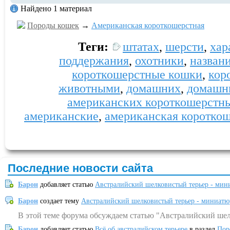
Найдено 1 материал
Породы кошек
→
Американская короткошерстная
Теги:
штатах
,
шерсти
,
хар
поддержания
,
охотники
,
назван
короткошерстные кошки
,
кор
животными
,
домашних
,
домашн
американских короткошерстн
американские
,
американская коротко
Последние новости сайта
Барон
добавляет статью
Австралийский шелковистый терьер - мин
Барон
создает тему
Австралийский шелковистый терьер - миниатю
В этой теме форума обсуждаем статью "Австралийский шел
Барон
добавляет статью
Всё об австралийском терьере
в раздел
Пор