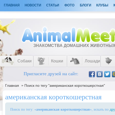
ГЛАВНАЯ
НОВОСТИ
СТАТЬИ
ФОТО
БЛОГИ
КЛУБЫ
ЗНАКОМСТВА ДОМАШНИХ ЖИВОТНЫ
Собаки
Кошки
Лошади
Пригласите друзей на сайт:
»
Главная
Поиск по тегу "американская короткошерстная"
американская короткошерстная
Поиск по тегу: «
американская короткошерстная
», искать по
дру