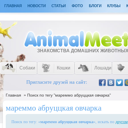
ГЛАВНАЯ
НОВОСТИ
СТАТЬИ
ФОТО
БЛОГИ
КЛУБЫ
ЗНАКОМСТВА ДОМАШНИХ ЖИВОТНЫ
Собаки
Кошки
Лошади
Пригласите друзей на сайт:
»
Главная
Поиск по тегу "мареммо абруццкая овчарка"
мареммо абруццкая овчарка
Поиск по тегу: «
мареммо абруццкая овчарка
», искать по
другом