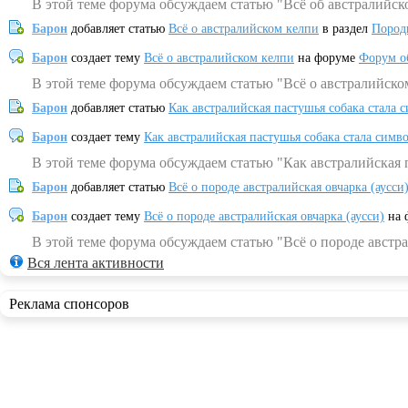
В этой теме форума обсуждаем статью "Всё об австралийск
Барон
добавляет статью
Всё о австралийском келпи
в раздел
Пород
Барон
создает тему
Всё о австралийском келпи
на форуме
Форум о
В этой теме форума обсуждаем статью "Всё о австралийско
Барон
добавляет статью
Как австралийская пастушья собака стала 
Барон
создает тему
Как австралийская пастушья собака стала симв
В этой теме форума обсуждаем статью "Как австралийская 
Барон
добавляет статью
Всё о породе австралийская овчарка (аусси
Барон
создает тему
Всё о породе австралийская овчарка (аусси)
на 
В этой теме форума обсуждаем статью "Всё о породе австра
Вся лента активности
Реклама спонсоров