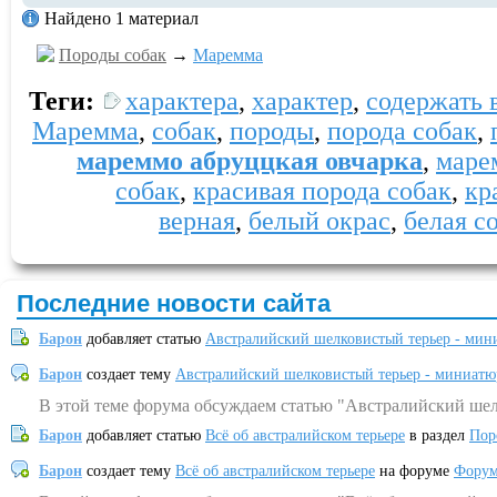
Найдено 1 материал
Породы собак
→
Маремма
Теги:
характера
,
характер
,
содержать 
Маремма
,
собак
,
породы
,
порода собак
,
мареммо абруццкая овчарка
,
маре
собак
,
красивая порода собак
,
кр
верная
,
белый окрас
,
белая с
Последние новости сайта
Барон
добавляет статью
Австралийский шелковистый терьер - мин
Барон
создает тему
Австралийский шелковистый терьер - миниатю
В этой теме форума обсуждаем статью "Австралийский шел
Барон
добавляет статью
Всё об австралийском терьере
в раздел
Пор
Барон
создает тему
Всё об австралийском терьере
на форуме
Форум