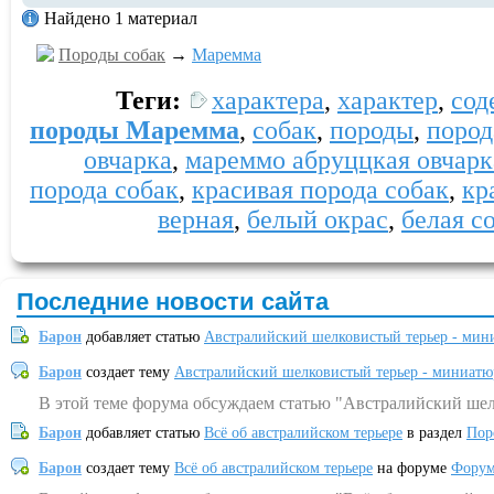
Найдено 1 материал
Породы собак
→
Маремма
Теги:
характера
,
характер
,
сод
породы Маремма
,
собак
,
породы
,
пород
овчарка
,
мареммо абруццкая овчарк
порода собак
,
красивая порода собак
,
кр
верная
,
белый окрас
,
белая с
Последние новости сайта
Барон
добавляет статью
Австралийский шелковистый терьер - мин
Барон
создает тему
Австралийский шелковистый терьер - миниатю
В этой теме форума обсуждаем статью "Австралийский шел
Барон
добавляет статью
Всё об австралийском терьере
в раздел
Пор
Барон
создает тему
Всё об австралийском терьере
на форуме
Форум