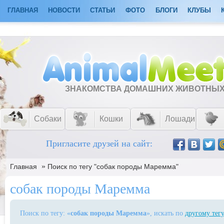
ГЛАВНАЯ
НОВОСТИ
СТАТЬИ
ФОТО
БЛОГИ
КЛУБЫ
ЗНАКОМСТВА ДОМАШНИХ ЖИВОТНЫ
Собаки
Кошки
Лошади
Пригласите друзей на сайт:
»
Главная
Поиск по тегу "собак породы Маремма"
собак породы Маремма
Поиск по тегу: «
собак породы Маремма
», искать по
другому тег