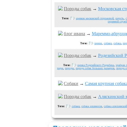
Породы собак
→
Московская ст
Теги:
щенков московской сторожевой
,
шерсть
,
с
охранной служ
блог ивaна
→
Мареммо-абруццк
Теги:
щенок
,
собаки
,
собака
,
пор
Породы собак
→
Родезийский 
Теги:
щенка Родезийского Риджбека
,
храбрая 
ридж
,
породы
,
порода собак больших размеров
,
порода с
Собаки
→
Самая крупная собак
Породы собак
→
Аляскинский 
Теги:
собаки
,
собака эскимосов
,
собака аляскинский