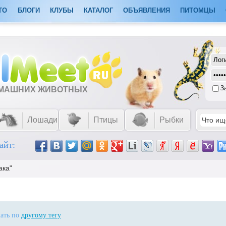
ТО
БЛОГИ
КЛУБЫ
КАТАЛОГ
ОБЪЯВЛЕНИЯ
ПИТОМЦЫ
З
ОМАШНИХ ЖИВОТНЫХ
Лошади
Птицы
Рыбки
айт:
ака"
кать по
другому тегу