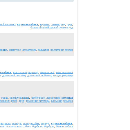
ный инстинкт
,
крупная собака
,
крупная
,
зенненхунд
,
друг
,
большой швейцарский зенненхунд
обака
,
животное
,
далматинец
,
далматин
,
воспитание собаки
я собака
,
золотистый ретривер
,
золотистый
,
замечательная
е
,
домашний питомец
,
домашний любимец
,
голден ретривер
,
окрас
,
ньюфаундленды
,
любит воду
,
леонбергер
,
крупная
леньких детей
,
друг
,
домашние питомцы
,
большие размеры
рекрасно
,
породы
,
порода собак
,
порода
,
крупная собака
,
вать
,
воспитывать собаку
,
бурбуля
,
бурбуль
,
боевая собака