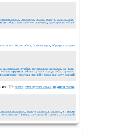
ужебная собака
,
сенбернара
,
россии
,
породы
,
порода собак
,
пная собака
,
компаньоном
,
животное
,
дрессировать собаку
ная порода
,
белая собака
,
балая овчарка
,
Абруцкая овчарка
го
,
родезийский риджбек
,
родезийский
,
риджбека
,
риджбек
,
 собаки
,
крупная собака
,
крупная порода собак
,
крупная
,
 Родезийского Риджбека
,
верный и преданный друг
,
верный
Теги:
собака
,
самая крупная собака
,
крупная собака
аляскинский маламут
,
порода
,
маламуты
,
маламут
,
крупная
,
внушительный размер
,
аляскинский маламут
,
аляскинский