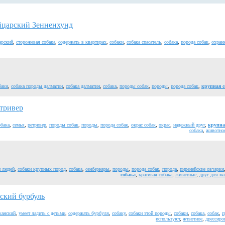
царский Зенненхунд
арский
,
сторожевая собака
,
содержать в квартирах
,
собаки
,
собака спасатель
,
собака
,
порода собак
,
охран
баки
,
собака породы далматин
,
собака далматин
,
собака
,
породы собак
,
породы
,
порода собак
,
крупная с
тривер
обака
,
семья
,
ретривер
,
породы собак
,
породы
,
порода собак
,
окрас собак
,
окрас
,
надежный друг
,
крупна
собака
,
животно
и людей
,
собаки крупных пород
,
собака
,
сенбернары
,
породы
,
порода собак
,
порода
,
пиренейские овчарки
собака
,
красивая собака
,
животные
,
друг для ма
кий бурбуль
канский
,
умеет ладить с детьми
,
содержать бурбуля
,
собаку
,
собаки этой породы
,
собаки
,
собака
,
собак
,
п
используют
,
жтвотное
,
дрессиро