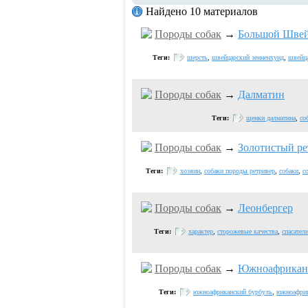
Найдено 10 материалов
Породы собак
→
Большой Швей
Теги:
шерсть
,
швейцарский зенненхунд
,
швейц
Породы собак
→
Далматин
Теги:
щенки далматина
,
со
Породы собак
→
Золотистый ре
Теги:
хозяин
,
собаки породы ретривер
,
собаки
,
с
Породы собак
→
Леонбергер
Теги:
характер
,
сторожевые качества
,
спасател
Породы собак
→
Южноафриканс
Теги:
южноафриканский бурбуль
,
южноафри