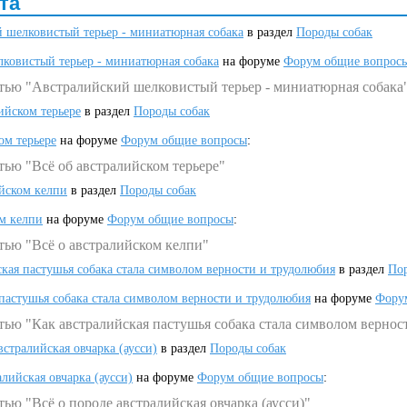
та
 шелковистый терьер - миниатюрная собака
в раздел
Породы собак
ковистый терьер - миниатюрная собака
на форуме
Форум общие вопрос
атью "Австралийский шелковистый терьер - миниатюрная собака
ийском терьере
в раздел
Породы собак
ом терьере
на форуме
Форум общие вопросы
:
тью "Всё об австралийском терьере"
ийском келпи
в раздел
Породы собак
ом келпи
на форуме
Форум общие вопросы
:
тью "Всё о австралийском келпи"
ская пастушья собака стала символом верности и трудолюбия
в раздел
Пор
 пастушья собака стала символом верности и трудолюбия
на форуме
Фору
тью "Как австралийская пастушья собака стала символом вернос
встралийская овчарка (аусси)
в раздел
Породы собак
алийская овчарка (аусси)
на форуме
Форум общие вопросы
:
ью "Всё о породе австралийская овчарка (аусси)"