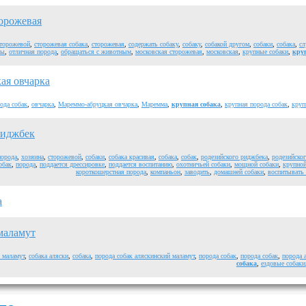
орожевая
торожевой
,
сторожевая собака
,
сторожевая
,
содержать собаку
,
собаку
,
собакой другом
,
собаки
,
собака
,
сл
бы
,
отличная порода
,
обращаться с животным
,
московская сторожевая
,
московская
,
крупные собаки
,
кру
ая овчарка
ода собак
,
овчарка
,
Мареммо-абруцкая овчарка
,
Маремма
,
крупная собака
,
крупная порода собак
,
круп
Риджбек
порода
,
хозяина
,
сторожевой
,
собаки
,
собака красивая
,
собака
,
собак
,
родезийского риджбека
,
родезийско
обак
,
порода
,
поддается дрессировке
,
поддается воспитанию
,
охотничьей собаки
,
мощной собаки
,
крупной
короткошерстная порода
,
компаньон
,
заводить
,
домашней собаки
,
воспитывать
а
маламут
 маламут
,
собака аляски
,
собака
,
порода собак аляскинский маламут
,
порода собак
,
порода собак
,
порода 
собака
,
ездовые собаки