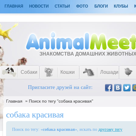
ГЛАВНАЯ
НОВОСТИ
СТАТЬИ
ФОТО
БЛОГИ
КЛУБЫ
ЗНАКОМСТВА ДОМАШНИХ ЖИВОТНЫ
Собаки
Кошки
Лошади
Пригласите друзей на сайт:
»
Главная
Поиск по тегу "собака красивая"
собака красивая
Поиск по тегу: «
собака красивая
», искать по
другому тегу