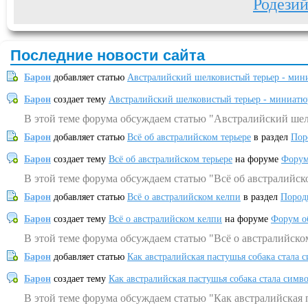
Родези
Последние новости сайта
Барон
добавляет статью
Австралийский шелковистый терьер - мин
Барон
создает тему
Австралийский шелковистый терьер - миниатю
В этой теме форума обсуждаем статью "Австралийский шел
Барон
добавляет статью
Всё об австралийском терьере
в раздел
Пор
Барон
создает тему
Всё об австралийском терьере
на форуме
Форум
В этой теме форума обсуждаем статью "Всё об австралийск
Барон
добавляет статью
Всё о австралийском келпи
в раздел
Пород
Барон
создает тему
Всё о австралийском келпи
на форуме
Форум о
В этой теме форума обсуждаем статью "Всё о австралийско
Барон
добавляет статью
Как австралийская пастушья собака стала 
Барон
создает тему
Как австралийская пастушья собака стала симв
В этой теме форума обсуждаем статью "Как австралийская 