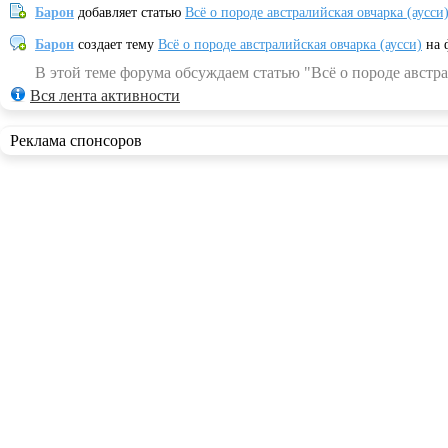
Барон
добавляет статью
Всё о породе австралийская овчарка (аусси
Барон
создает тему
Всё о породе австралийская овчарка (аусси)
на 
В этой теме форума обсуждаем статью "Всё о породе австра
Вся лента активности
Реклама спонсоров