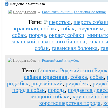
Найдено 2 материала
Породы собак
→
Гаванский бишон (Гаванская болонка)
Теги:
шерстью
,
шерсть собак
красивая
,
собака
,
собак
,
сведениям
,
собак
,
порода
,
окрасу собаки
,
миниатю
гаванской
,
гаванского бишона
,
гаванск
собак
,
гаванская болонка
,
га
Породы собак
→
Родезийский Риджбек
Теги:
щенка Родезийского Ридж
собака красивая
,
собака
,
собак
,
риджбек
,
родезийский
,
риджбека
,
риджб
порода собак
,
порода
,
поддается дрес
мощной собаки
,
крупной соба
короткошерстная порода
,
к