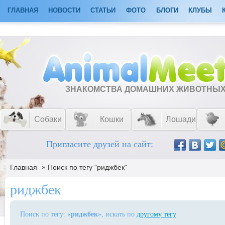
ГЛАВНАЯ
НОВОСТИ
СТАТЬИ
ФОТО
БЛОГИ
КЛУБЫ
ЗНАКОМСТВА ДОМАШНИХ ЖИВОТНЫ
Собаки
Кошки
Лошади
Пригласите друзей на сайт:
»
Главная
Поиск по тегу "риджбек"
риджбек
Поиск по тегу: «
риджбек
», искать по
другому тегу