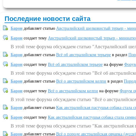
Последние новости сайта
Барон
добавляет статью
Австралийский шелковистый терьер - мин
Барон
создает тему
Австралийский шелковистый терьер - миниатю
В этой теме форума обсуждаем статью "Австралийский шел
Барон
добавляет статью
Всё об австралийском терьере
в раздел
Пор
Барон
создает тему
Всё об австралийском терьере
на форуме
Форум
В этой теме форума обсуждаем статью "Всё об австралийск
Барон
добавляет статью
Всё о австралийском келпи
в раздел
Пород
Барон
создает тему
Всё о австралийском келпи
на форуме
Форум о
В этой теме форума обсуждаем статью "Всё о австралийско
Барон
добавляет статью
Как австралийская пастушья собака стала 
Барон
создает тему
Как австралийская пастушья собака стала симв
В этой теме форума обсуждаем статью "Как австралийская 
Барон
добавляет статью
Всё о породе австралийская овчарка (аусси