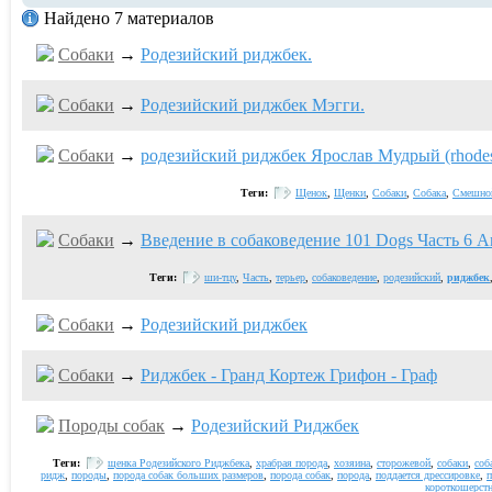
Найдено 7 материалов
Собаки
→
Родезийский риджбек.
Собаки
→
Родезийский риджбек Мэгги.
Собаки
→
родезийский риджбек Ярослав Мудрый (rhodesi
Теги:
Щенок
,
Щенки
,
Собаки
,
Собака
,
Смешно
Собаки
→
Введение в собаковедение 101 Dogs Часть 6 An
Теги:
ши-тцу
,
Часть
,
терьер
,
собаковедение
,
родезийский
,
риджбек
Собаки
→
Родезийский риджбек
Собаки
→
Риджбек - Гранд Кортеж Грифон - Граф
Породы собак
→
Родезийский Риджбек
Теги:
щенка Родезийского Риджбека
,
храбрая порода
,
хозяина
,
сторожевой
,
собаки
,
соб
ридж
,
породы
,
порода собак больших размеров
,
порода собак
,
порода
,
поддается дрессировке
,
п
короткошерстн