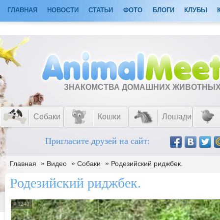
ГЛАВНАЯ
НОВОСТИ
СТАТЬИ
ФОТО
БЛОГИ
КЛУБЫ
ЗНАКОМСТВА ДОМАШНИХ ЖИВОТНЫ
Собаки
Кошки
Лошади
Пригласите друзей на сайт:
»
»
»
Главная
Видео
Собаки
Родезийский риджбек.
Родезийский риджбек.
# 1240