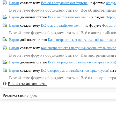
Барон
создает тему
Всё об австралийском терьере
на форуме
Форум
В этой теме форума обсуждаем статью "Всё об австралийск
Барон
добавляет статью
Всё о австралийском келпи
в раздел
Пород
Барон
создает тему
Всё о австралийском келпи
на форуме
Форум о
В этой теме форума обсуждаем статью "Всё о австралийско
Барон
добавляет статью
Как австралийская пастушья собака стала 
Барон
создает тему
Как австралийская пастушья собака стала симв
В этой теме форума обсуждаем статью "Как австралийская 
Барон
добавляет статью
Всё о породе австралийская овчарка (аусси
Барон
создает тему
Всё о породе австралийская овчарка (аусси)
на 
В этой теме форума обсуждаем статью "Всё о породе австра
Вся лента активности
Реклама спонсоров