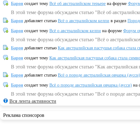
Барон
создает тему
Всё об австралийском терьере
на форуме
Форум
В этой теме форума обсуждаем статью "Всё об австралийск
Барон
добавляет статью
Всё о австралийском келпи
в раздел
Пород
Барон
создает тему
Всё о австралийском келпи
на форуме
Форум о
В этой теме форума обсуждаем статью "Всё о австралийско
Барон
добавляет статью
Как австралийская пастушья собака стала 
Барон
создает тему
Как австралийская пастушья собака стала симв
В этой теме форума обсуждаем статью "Как австралийская 
Барон
добавляет статью
Всё о породе австралийская овчарка (аусси
Барон
создает тему
Всё о породе австралийская овчарка (аусси)
на 
В этой теме форума обсуждаем статью "Всё о породе австра
Вся лента активности
Реклама спонсоров