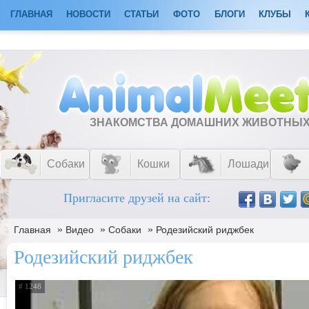
ГЛАВНАЯ
НОВОСТИ
СТАТЬИ
ФОТО
БЛОГИ
КЛУБЫ
ЗНАКОМСТВА ДОМАШНИХ ЖИВОТНЫ
Собаки
Кошки
Лошади
Пригласите друзей на сайт:
»
»
»
Главная
Видео
Собаки
Родезийский риджбек
Родезийский риджбек
# 1248