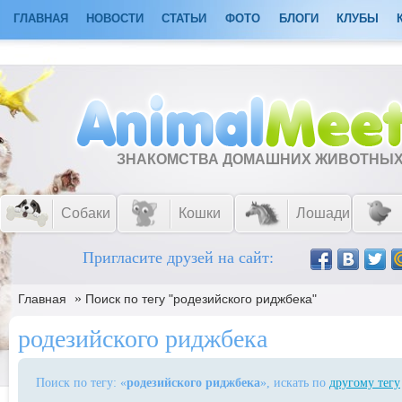
ГЛАВНАЯ
НОВОСТИ
СТАТЬИ
ФОТО
БЛОГИ
КЛУБЫ
ЗНАКОМСТВА ДОМАШНИХ ЖИВОТНЫ
Собаки
Кошки
Лошади
Пригласите друзей на сайт:
»
Главная
Поиск по тегу "родезийского риджбека"
родезийского риджбека
Поиск по тегу: «
родезийского риджбека
», искать по
другому тегу