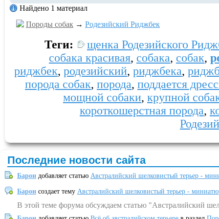
Найдено 1 материал
Породы собак
→
Родезийский Риджбек
Теги:
щенка Родезийского Ридж
собака красивая
,
собака
,
собак
,
р
риджбек
,
родезийский
,
риджбека
,
риджб
порода собак
,
порода
,
поддается дрес
мощной собаки
,
крупной соба
короткошерстная порода
,
к
Родези
Последние новости сайта
Барон
добавляет статью
Австралийский шелковистый терьер - мин
Барон
создает тему
Австралийский шелковистый терьер - миниатю
В этой теме форума обсуждаем статью "Австралийский шел
Барон
добавляет статью
Всё об австралийском терьере
в раздел
Пор