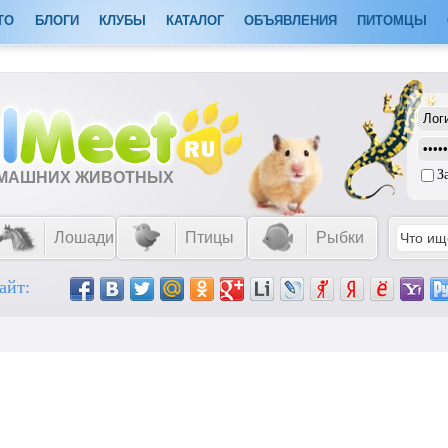
ТО
БЛОГИ
КЛУБЫ
КАТАЛОГ
ОБЪЯВЛЕНИЯ
ПИТОМЦЫ
З
ОМАШНИХ ЖИВОТНЫХ
Лошади
Птицы
Рыбки
айт: