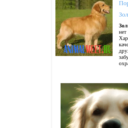
Пор
Зол
Зол
нет
Хар
кач
дру
заб
охр