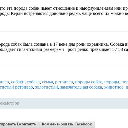
что эта порода собак имеет отношение к ньюфаундлендам или и
роды Керли встречаются довольно редко, чаще всего их можно вс
рода собак была создана в 17 веке для роли охранника. Собака 
обладает гигантскими размерами - рост редко превышает 57-58 са
ривер
,
собаки
,
собака
,
семья
,
ретривер
,
породы собак
,
породы
,
пор
тистый ретривер
,
золотистый
,
замечательная собака
,
животное
,
росмотров
ировать Вконтакте
Комментировать Facebook