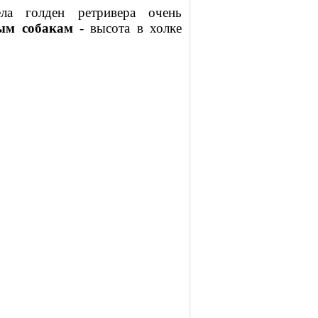
а голден ретривера очень
ым собакам
- высота в холке