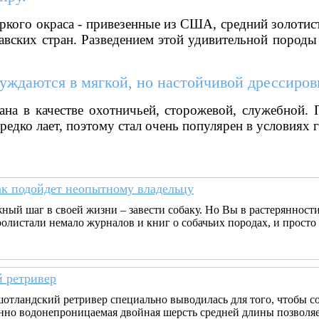
ркого окраса - привезенные из США, средний золотис
навских стран. Разведением этой удивительной пород
уждаются в мягкой, но настойчивой дрессиров
ана в качестве охотничьей, сторожевой, служебной.
 редко лает, поэтому стал очень популярен в условиях 
ак подойдет неопытному владельцу
ный шаг в своей жизни – завести собаку. Но Вы в растерянности
ролистали немало журналов и книг о собачьих породах, и прос
 ретривер
отландский ретривер специально выводилась для того, чтобы со
нно водонепроницаемая двойная шерсть средней длины позволяет