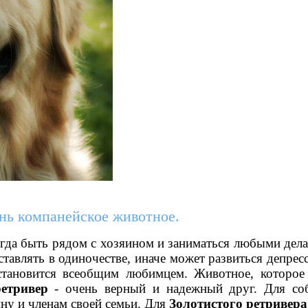
ень компанейское животное.
гда быть рядом с хозяином и заниматься любыми дела
тавлять в одиночестве, иначе может развиться депрес
становится всеобщим любимцем. Животное, которое 
етривер
- очень верный и надежный друг. Для со
ну и членам своей семьи. Для
Золотистого ретривера