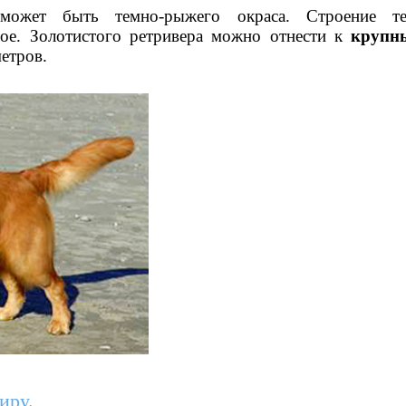
жет быть темно-рыжего окраса. Строение тел
ое. Золотистого ретривера можно отнести к
крупн
етров.
иру.