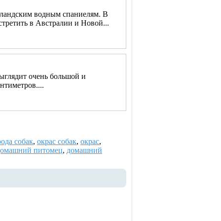
рландским водным спаниелям. В
третить в Австралии и Новой...
выглядит очень большой и
нтиметров....
ода собак
,
окрас собак
,
окрас
,
домашний питомец
,
домашний