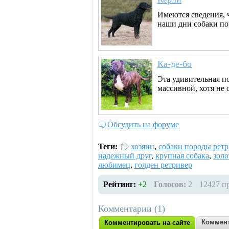
Имеются сведения, 
наши дни собаки по
Ка-де-бо
Эта удивительная по
массивной, хотя не 
Обсудить на форуме
Теги:
хозяин
,
собаки породы рет
надежный друг
,
крупная собака
,
золо
любимец
,
голден ретривер
Рейтинг:
+2
Голосов:
2
12427 п
Комментарии (1)
Коммент
Комментировать на сайте