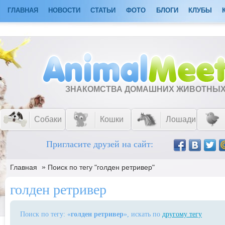
ГЛАВНАЯ
НОВОСТИ
СТАТЬИ
ФОТО
БЛОГИ
КЛУБЫ
ЗНАКОМСТВА ДОМАШНИХ ЖИВОТНЫ
Собаки
Кошки
Лошади
Пригласите друзей на сайт:
»
Главная
Поиск по тегу "голден ретривер"
голден ретривер
Поиск по тегу: «
голден ретривер
», искать по
другому тегу