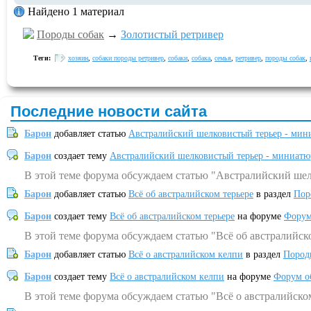
Найдено 1 материал
Породы собак
→
Золотистый ретривер
Теги:
хозяин
,
собаки породы ретривер
,
собаки
,
собака
,
семья
,
ретривер
,
породы собак
,
Последние новости сайта
Барон
добавляет статью
Австралийский шелковистый терьер - мин
Барон
создает тему
Австралийский шелковистый терьер - миниатю
В этой теме форума обсуждаем статью "Австралийский шел
Барон
добавляет статью
Всё об австралийском терьере
в раздел
Пор
Барон
создает тему
Всё об австралийском терьере
на форуме
Форум
В этой теме форума обсуждаем статью "Всё об австралийск
Барон
добавляет статью
Всё о австралийском келпи
в раздел
Пород
Барон
создает тему
Всё о австралийском келпи
на форуме
Форум о
В этой теме форума обсуждаем статью "Всё о австралийско