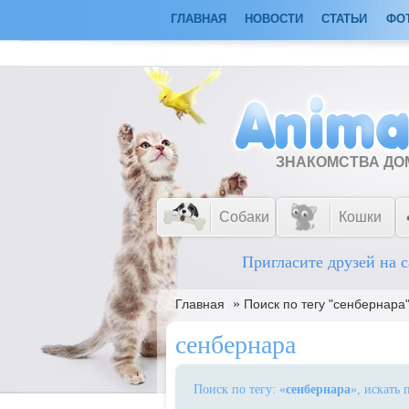
ГЛАВНАЯ
НОВОСТИ
СТАТЬИ
ФО
ЗНАКОМСТВА Д
Собаки
Кошки
Пригласите друзей на с
»
Главная
Поиск по тегу "сенбернара
сенбернара
Поиск по тегу: «
сенбернара
», искать