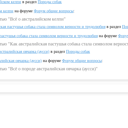
ийском келпи
в раздел
Породы собак
ом келпи
на форуме
Форум общие вопросы
:
тью "Всё о австралийском келпи"
ская пастушья собака стала символом верности и трудолюбия
в раздел
Пор
 пастушья собака стала символом верности и трудолюбия
на форуме
Фору
тью "Как австралийская пастушья собака стала символом вернос
встралийская овчарка (аусси)
в раздел
Породы собак
алийская овчарка (аусси)
на форуме
Форум общие вопросы
:
ью "Всё о породе австралийская овчарка (аусси)"