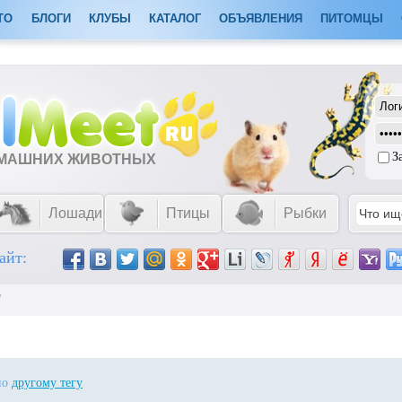
ТО
БЛОГИ
КЛУБЫ
КАТАЛОГ
ОБЪЯВЛЕНИЯ
ПИТОМЦЫ
З
ОМАШНИХ ЖИВОТНЫХ
Лошади
Птицы
Рыбки
айт:
"
 по
другому тегу