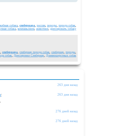
жебная собака
,
сенбернара
,
россии
,
породы
,
порода собак
,
упная собака
,
компаньоном
,
животное
,
дрессировать собаку
к
,
сенбернара
,
сенбернар порода собак
,
сенбернар
,
породы
,
ода собак
,
Дрессировке Сенбернар
,
Длинношерстных собак
263 дня назад
ы
:
263 дня назад
"
276 дней назад
276 дней назад