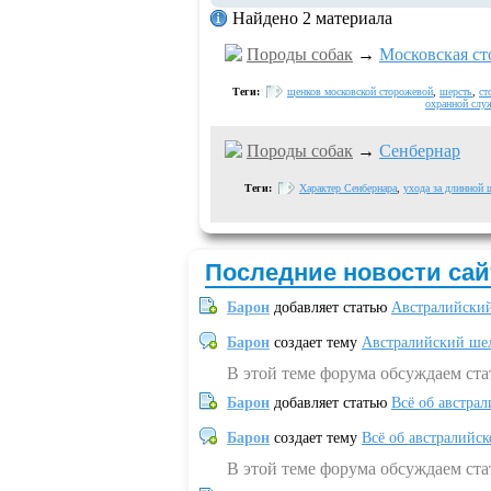
Найдено 2 материала
Породы собак
→
Московская ст
Теги:
щенков московской сторожевой
,
шерсть
,
ст
охранной слу
Породы собак
→
Сенбернар
Теги:
Характер Сенбернара
,
ухода за длинной
Последние новости сай
Барон
добавляет статью
Австралийский
Барон
создает тему
Австралийский шел
В этой теме форума обсуждаем ст
Барон
добавляет статью
Всё об австрал
Барон
создает тему
Всё об австралийск
В этой теме форума обсуждаем ста