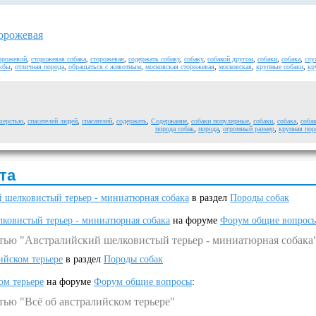
орожевая
орожевой
,
сторожевая собака
,
сторожевая
,
содержать собаку
,
собаку
,
собакой другом
,
собаки
,
собака
,
слу
жбы
,
отличная порода
,
обращаться с животным
,
московская сторожевая
,
московская
,
крупные собаки
,
кр
 шерстью
,
спасателей людей
,
спасателей
,
содержать
,
Содержание
,
собаки популярные
,
собаки
,
собака
,
соба
порода собак
,
порода
,
огромный размер
,
крупная пор
та
 шелковистый терьер - миниатюрная собака
в раздел
Породы собак
ковистый терьер - миниатюрная собака
на форуме
Форум общие вопрос
атью "Австралийский шелковистый терьер - миниатюрная собака
ийском терьере
в раздел
Породы собак
ом терьере
на форуме
Форум общие вопросы
:
тью "Всё об австралийском терьере"