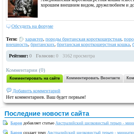
хорошим внешним видом, дружелюбием и добр
Обсудить на форуме
Теги:
характер
,
породы британская короткошерстная
,
пор
внешность
,
британских
,
британская короткошерстная кошка
,
Рейтинг:
0
Голосов:
0
3162 просмотра
Комментарии (0)
Комментировать Вконтакте
Ком
Комментировать на сайте
Добавить комментарий
Нет комментариев. Ваш будет первым!
Последние новости сайта
Барон
добавляет статью
Австралийский шелковистый терьер - мин
Барон
создает тему
Австралийский шелковистый терьер - миниатю