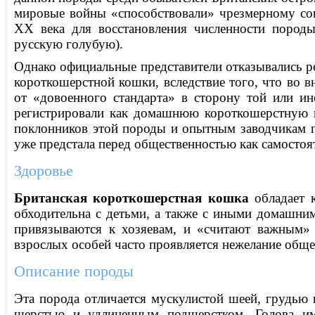
мировые войны «способствовали» чрезмерному со
ХХ века для восстановления численности пород
русскую голубую).
Однако официальные представители отказывались ре
короткошерстной кошки, вследствие того, что во 
от «довоенного стандарта» в сторону той или и
регистрировали как домашнюю короткошерстную к
поклонников этой породы и опытным заводчикам по
уже предстала перед общественностью как самостоя
Здоровье
Британская короткошерстная кошка
обладает к
обходительна с детьми, а также с иными домашни
привязываются к хозяевам, и «считают важным» 
взрослых особей часто проявляется нежелание общен
Описание породы
Эта порода отличается мускулистой шеей, грудью
шерстью и удлиненным подшерстком. Голова им