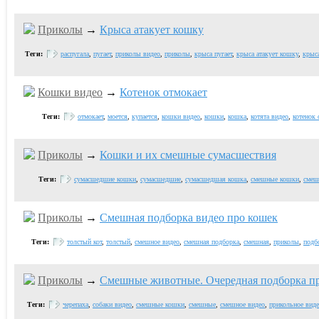
Приколы
→
Крыса атакует кошку
Теги:
распугала
,
пугает
,
приколы видео
,
приколы
,
крыса пугает
,
крыса атакует кошку
,
крыса
Кошки видео
→
Котенок отмокает
Теги:
отмокает
,
моется
,
купается
,
кошки видео
,
кошки
,
кошка
,
котята видео
,
котенок 
Приколы
→
Кошки и их смешные сумасшествия
Теги:
сумасшедшие кошки
,
сумасшедшие
,
сумасшедшая кошка
,
смешные кошки
,
смеш
Приколы
→
Смешная подборка видео про кошек
Теги:
толстый кот
,
толстый
,
смешное видео
,
смешная подборка
,
смешная
,
приколы
,
подб
Приколы
→
Смешные животные. Очередная подборка пр
Теги:
черепаха
,
собаки видео
,
смешные кошки
,
смешные
,
смешное видео
,
прикольное вид