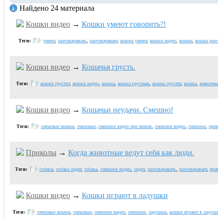
Найдено 24 материала
Кошки видео
→
Кошки умеют говорить?!
Теги:
умеют
,
разговаривать
,
разговаривает
,
кошки умеют
,
кошки видео
,
кошки
,
кошка разг
Кошки видео
→
Кошачья грусть.
Теги:
кошки грустят
,
кошки видео
,
кошки
,
кошка грустная
,
кошка грустит
,
кошка
,
животны
Кошки видео
→
Кошачьи неудачи. Смешно!
Теги:
смешные кошки
,
смешные
,
смешное видео про кошек
,
смешное видео
,
смешное
,
при
Приколы
→
Когда животные ведут себя как люди.
Теги:
собаки
,
собака сидит
,
собака
,
смешное видео
,
сидит
,
разговаривать
,
разговаривает
,
при
Кошки видео
→
Кошки играют в ладушки
Теги:
смешные кошки
,
смешные
,
смешное видео
,
смешное
,
ладушки
,
кошки играют в ладуш