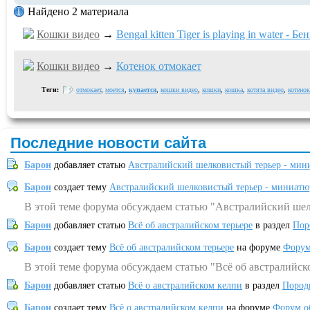
Найдено 2 материала
Кошки видео
→
Bengal kitten Tiger is playing in water - 
Кошки видео
→
Котенок отмокает
Теги:
отмокает
,
моется
,
купается
,
кошки видео
,
кошки
,
кошка
,
котята видео
,
котенок
Последние новости сайта
Барон
добавляет статью
Австралийский шелковистый терьер - мин
Барон
создает тему
Австралийский шелковистый терьер - миниатю
В этой теме форума обсуждаем статью "Австралийский шел
Барон
добавляет статью
Всё об австралийском терьере
в раздел
Пор
Барон
создает тему
Всё об австралийском терьере
на форуме
Форум
В этой теме форума обсуждаем статью "Всё об австралийск
Барон
добавляет статью
Всё о австралийском келпи
в раздел
Пород
Барон
создает тему
Всё о австралийском келпи
на форуме
Форум о