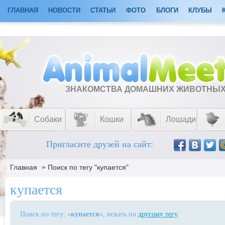
ГЛАВНАЯ
НОВОСТИ
СТАТЬИ
ФОТО
БЛОГИ
КЛУБЫ
ЗНАКОМСТВА ДОМАШНИХ ЖИВОТНЫ
Собаки
Кошки
Лошади
Пригласите друзей на сайт:
»
Главная
Поиск по тегу "купается"
купается
Поиск по тегу: «
купается
», искать по
другому тегу