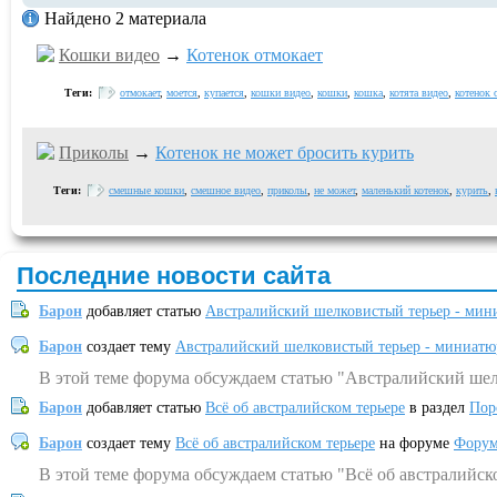
Найдено 2 материала
Кошки видео
→
Котенок отмокает
Теги:
отмокает
,
моется
,
купается
,
кошки видео
,
кошки
,
кошка
,
котята видео
,
котенок 
Приколы
→
Котенок не может бросить курить
Теги:
смешные кошки
,
смешное видео
,
приколы
,
не может
,
маленький котенок
,
курить
,
Последние новости сайта
Барон
добавляет статью
Австралийский шелковистый терьер - мин
Барон
создает тему
Австралийский шелковистый терьер - миниатю
В этой теме форума обсуждаем статью "Австралийский шел
Барон
добавляет статью
Всё об австралийском терьере
в раздел
Пор
Барон
создает тему
Всё об австралийском терьере
на форуме
Форум
В этой теме форума обсуждаем статью "Всё об австралийск