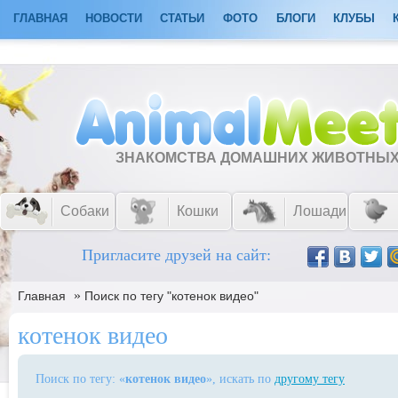
ГЛАВНАЯ
НОВОСТИ
СТАТЬИ
ФОТО
БЛОГИ
КЛУБЫ
ЗНАКОМСТВА ДОМАШНИХ ЖИВОТНЫ
Собаки
Кошки
Лошади
Пригласите друзей на сайт:
»
Главная
Поиск по тегу "котенок видео"
котенок видео
Поиск по тегу: «
котенок видео
», искать по
другому тегу