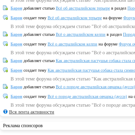
В этой теме форума обсуждаем статью "Австралийский шел
Барон
добавляет статью
Всё об австралийском терьере
в раздел
Пор
Барон
создает тему
Всё об австралийском терьере
на форуме
Форум
В этой теме форума обсуждаем статью "Всё об австралийск
Барон
добавляет статью
Всё о австралийском келпи
в раздел
Пород
Барон
создает тему
Всё о австралийском келпи
на форуме
Форум о
В этой теме форума обсуждаем статью "Всё о австралийско
Барон
добавляет статью
Как австралийская пастушья собака стала 
Барон
создает тему
Как австралийская пастушья собака стала симв
В этой теме форума обсуждаем статью "Как австралийская 
Барон
добавляет статью
Всё о породе австралийская овчарка (аусси
Барон
создает тему
Всё о породе австралийская овчарка (аусси)
на 
В этой теме форума обсуждаем статью "Всё о породе австра
Вся лента активности
Реклама спонсоров