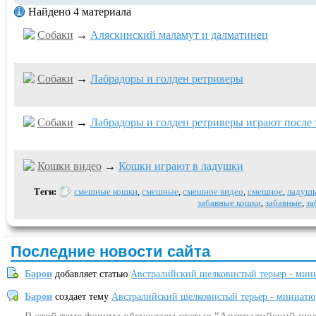
Найдено 4 материала
Собаки
→
Аляскинский маламут и далматинец
Собаки
→
Лабрадоры и голден ретриверы
Собаки
→
Лабрадоры и голден ретриверы играют после 
Кошки видео
→
Кошки играют в ладушки
Теги:
смешные кошки
,
смешные
,
смешное видео
,
смешное
,
ладуш
забавные кошки
,
забавные
,
за
Последние новости сайта
Барон
добавляет статью
Австралийский шелковистый терьер - мин
Барон
создает тему
Австралийский шелковистый терьер - миниатю