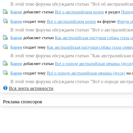
В этой теме форума обсуждаем статью "Всё об австралийск
Барон
добавляет статью
Всё о австралийском келпи
в раздел
Пород
Барон
создает тему
Всё о австралийском келпи
на форуме
Форум о
В этой теме форума обсуждаем статью "Всё о австралийско
Барон
добавляет статью
Как австралийская пастушья собака стала 
Барон
создает тему
Как австралийская пастушья собака стала симв
В этой теме форума обсуждаем статью "Как австралийская 
Барон
добавляет статью
Всё о породе австралийская овчарка (аусси
Барон
создает тему
Всё о породе австралийская овчарка (аусси)
на 
В этой теме форума обсуждаем статью "Всё о породе австра
Вся лента активности
Реклама спонсоров