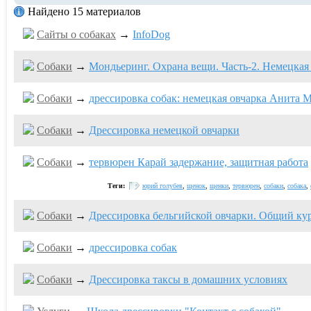
Найдено 15 материалов
Сайты о собаках
→
InfoDog
Собаки
→
Мондьеринг. Охрана вещи. Часть-2. Немецкая
Собаки
→
дрессировка собак: немецкая овчарка Анита
Собаки
→
Дрессировка немецкой овчарки
Собаки
→
тервюрен Карай задержание, защитная работа
Теги:
юрий голубев
,
щенок
,
щенки
,
тервюрен
,
собаки
,
собака
,
Собаки
→
Дрессировка бельгийской овчарки. Общий кур
Собаки
→
дрессировка собак
Собаки
→
Дрессировка таксы в домашних условиях