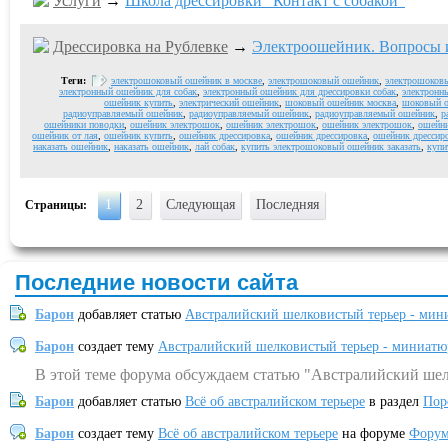
Услуги
→
Школа дрессировки "Контакт с собакой"
Дрессировка на Рублевке
→
Электроошейник. Вопросы и
Теги:
электрошоковый ошейник в москве
,
электрошоковый ошейник
,
электрошоков
электронный ошейник для собак
,
электронный ошейник для дрессировки собак
,
электронн
ошейник купить
,
электрический ошейник
,
шоковый ошейник москва
,
шоковый о
радиоуправляемый ошейник
,
радиоуправляемый ошейник
,
радиоуправляемый ошейник
,
р
ошейники поводки
,
ошейник электрошок
,
ошейник электрошок
,
ошейник электрошок
,
ошейни
ошейник от лая
,
ошейник купить
,
ошейник дрессировка
,
ошейник дрессировка
,
ошейник дрессир
наказать ошейник
,
наказать ошейник
,
лай собак
,
купить электрошоковый ошейник заказать
,
купи
1
2
Следующая
Последняя
Страницы:
Последние новости сайта
Барон
добавляет статью
Австралийский шелковистый терьер - мин
Барон
создает тему
Австралийский шелковистый терьер - миниатю
В этой теме форума обсуждаем статью "Австралийский шел
Барон
добавляет статью
Всё об австралийском терьере
в раздел
Пор
Барон
создает тему
Всё об австралийском терьере
на форуме
Форум