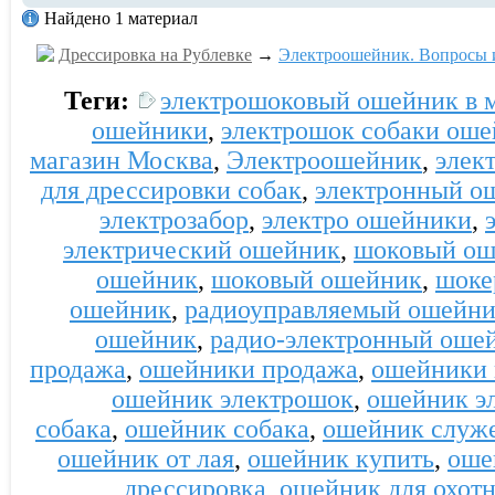
Найдено 1 материал
Дрессировка на Рублевке
→
Электроошейник. Вопросы и
Теги:
электрошоковый ошейник в 
ошейники
,
электрошок собаки ош
магазин Москва
,
Электроошейник
,
элек
для дрессировки собак
,
электронный о
электрозабор
,
электро ошейники
,
электрический ошейник
,
шоковый ош
ошейник
,
шоковый ошейник
,
шоке
ошейник
,
радиоуправляемый ошейн
ошейник
,
радио-электронный оше
продажа
,
ошейники продажа
,
ошейники 
ошейник электрошок
,
ошейник э
собака
,
ошейник собака
,
ошейник служе
ошейник от лая
,
ошейник купить
,
оше
дрессировка
,
ошейник для охот