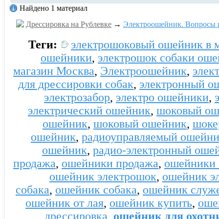
Найдено 1 материал
Дрессировка на Рублевке
→
Электроошейник. Вопросы и
Теги:
электрошоковый ошейник в 
ошейники
,
электрошок собаки ош
магазин Москва
,
Электроошейник
,
элек
для дрессировки собак
,
электронный о
электрозабор
,
электро ошейники
,
электрический ошейник
,
шоковый ош
ошейник
,
шоковый ошейник
,
шоке
ошейник
,
радиоуправляемый ошейн
ошейник
,
радио-электронный оше
продажа
,
ошейники продажа
,
ошейники 
ошейник электрошок
,
ошейник э
собака
,
ошейник собака
,
ошейник служе
ошейник от лая
,
ошейник купить
,
оше
дрессировка
,
ошейник для охотн