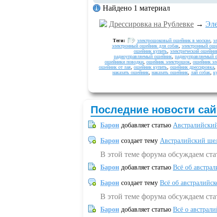
Найдено 1 материал
Дрессировка на Рублевке
→
Эле
Теги:
электрошоковый ошейник в москве
,
э
электронный ошейник для собак
,
электронный оше
ошейник купить
,
электрический ошейни
радиоуправляемый ошейник
,
радиоуправляемый 
ошейники поводки
,
ошейник электрошок
,
ошейник эл
ошейник от лая
,
ошейник купить
,
ошейник дрессировка
,
наказать ошейник
,
наказать ошейник
,
лай собак
,
к
Последние новости сай
Барон
добавляет статью
Австралийский
Барон
создает тему
Австралийский шел
В этой теме форума обсуждаем ст
Барон
добавляет статью
Всё об австрал
Барон
создает тему
Всё об австралийск
В этой теме форума обсуждаем ста
Барон
добавляет статью
Всё о австрал