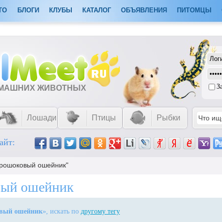
ТО
БЛОГИ
КЛУБЫ
КАТАЛОГ
ОБЪЯВЛЕНИЯ
ПИТОМЦЫ
З
ОМАШНИХ ЖИВОТНЫХ
Лошади
Птицы
Рыбки
айт:
ктрошоковый ошейник"
вый ошейник
овый ошейник
», искать по
другому тегу