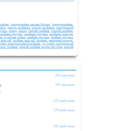
ошейник
,
электрошейник магазин Москва
,
Электроошейник
,
забор
,
электро ошейники
,
электро ошейники
,
электрический
упить
,
шокер
,
шокер
,
собачий ошейник
,
собачий ошейник
,
ошейники продажа
,
ошейники продажа
,
ошейники поводки
,
ик служебная собака
,
ошейник продажа
,
ошейник продажа
,
анти-лай
,
ошейник анти-лай
,
ошейник
,
невидимая изородь
,
купить электрошоковый ошейник
,
где купить электрический
упить ошейник
,
антилай ошейник против лая собак
,
антилай
263 дня назад
ы
:
263 дня назад
"
276 дней назад
276 дней назад
285 дней назад