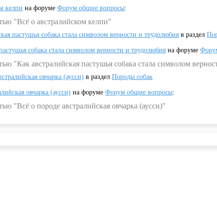
ом келпи
на форуме
Форум общие вопросы
:
тью "Всё о австралийском келпи"
ская пастушья собака стала символом верности и трудолюбия
в раздел
Пор
 пастушья собака стала символом верности и трудолюбия
на форуме
Фору
тью "Как австралийская пастушья собака стала символом вернос
встралийская овчарка (аусси)
в раздел
Породы собак
алийская овчарка (аусси)
на форуме
Форум общие вопросы
:
ью "Всё о породе австралийская овчарка (аусси)"