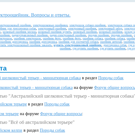
ктроошейник. Вопросы и ответы.
лектрошоковый ошейник
,
электрошоковые ошейники
,
электрошок собаки ошейник
,
электрошок собаки 
йник для дрессировки собак
,
электронный ошейник
,
электронный ошейник
,
электронный забор
,
электро
к
,
шоковый ошейник москва
,
шоковый ошейник купить
,
шоковый ошейник
,
шоковый ошейник
,
шокер к
ошейник
,
радиоуправляемый ошейник
,
радио-электронный ошейник
,
продам ошейник
,
продам ошейник
,
ектрошок
,
ошейник электрошок
,
ошейник фото
,
ошейник фото
,
ошейник собака
,
ошейник собака
,
ошейн
ошейник дрессировка
,
ошейник дрессировка
,
ошейник для охотничей собаки
,
ошейник антилай
,
ошейник 
упить электрошоковый ошейник заказать
,
купить электрошоковый ошейник
,
дрессировка собак
,
где 
ошейник
,
где купить ошейник
,
где купить ошейник
,
где к
та
 шелковистый терьер - миниатюрная собака
в раздел
Породы собак
ковистый терьер - миниатюрная собака
на форуме
Форум общие вопрос
атью "Австралийский шелковистый терьер - миниатюрная собака
ийском терьере
в раздел
Породы собак
ом терьере
на форуме
Форум общие вопросы
:
тью "Всё об австралийском терьере"
ийском келпи
в раздел
Породы собак