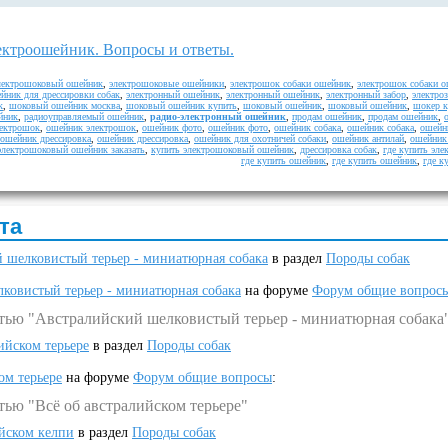
ктроошейник. Вопросы и ответы.
лектрошоковый ошейник
,
электрошоковые ошейники
,
электрошок собаки ошейник
,
электрошок собаки 
йник для дрессировки собак
,
электронный ошейник
,
электронный ошейник
,
электронный забор
,
электро
к
,
шоковый ошейник москва
,
шоковый ошейник купить
,
шоковый ошейник
,
шоковый ошейник
,
шокер к
йник
,
радиоуправляемый ошейник
,
радио-электронный ошейник
,
продам ошейник
,
продам ошейник
,
ектрошок
,
ошейник электрошок
,
ошейник фото
,
ошейник фото
,
ошейник собака
,
ошейник собака
,
ошейн
ошейник дрессировка
,
ошейник дрессировка
,
ошейник для охотничей собаки
,
ошейник антилай
,
ошейник 
электрошоковый ошейник заказать
,
купить электрошоковый ошейник
,
дрессировка собак
,
где купить эл
где купить ошейник
,
где купить ошейник
,
где к
та
 шелковистый терьер - миниатюрная собака
в раздел
Породы собак
ковистый терьер - миниатюрная собака
на форуме
Форум общие вопрос
атью "Австралийский шелковистый терьер - миниатюрная собака
ийском терьере
в раздел
Породы собак
ом терьере
на форуме
Форум общие вопросы
:
тью "Всё об австралийском терьере"
ийском келпи
в раздел
Породы собак