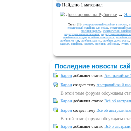
Найдено 1 материал
Дрессировка на Рублевке
→
Эле
Теги:
электрошоковый ошейник в москве
,
э
электронный ошейник для собак
,
электронный оше
ошейник купить
,
электрический ошейни
радиоуправляемый ошейник
,
радиоуправляемый оше
ошейники поводки
,
ошейник электрошок
,
ошейник эл
ошейник от лая
,
ошейник купить
,
ошейник дрессировка
,
наказать ошейник
,
наказать ошейник
,
лай собак
,
купить 
Последние новости сай
Барон
добавляет статью
Австралийский
Барон
создает тему
Австралийский шел
В этой теме форума обсуждаем ст
Барон
добавляет статью
Всё об австрал
Барон
создает тему
Всё об австралийск
В этой теме форума обсуждаем ста
Барон
добавляет статью
Всё о австрал