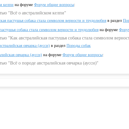
ом келпи
на форуме
Форум общие вопросы
:
тью "Всё о австралийском келпи"
ская пастушья собака стала символом верности и трудолюбия
в раздел
Пор
 пастушья собака стала символом верности и трудолюбия
на форуме
Фору
тью "Как австралийская пастушья собака стала символом вернос
встралийская овчарка (аусси)
в раздел
Породы собак
алийская овчарка (аусси)
на форуме
Форум общие вопросы
:
ью "Всё о породе австралийская овчарка (аусси)"