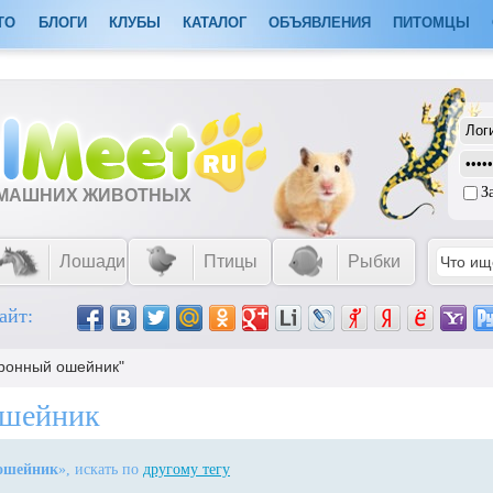
ТО
БЛОГИ
КЛУБЫ
КАТАЛОГ
ОБЪЯВЛЕНИЯ
ПИТОМЦЫ
З
ОМАШНИХ ЖИВОТНЫХ
Лошади
Птицы
Рыбки
айт:
тронный ошейник"
ошейник
 ошейник
», искать по
другому тегу