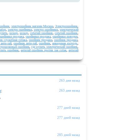
ошейник
,
электрошейник магазин Москва
,
Электроошейник
,
забор
,
электро ошейники
,
электро ошейники
,
электрический
упить
,
шокер
,
шокер
,
собачий ошейник
,
собачий ошейник
,
ошейники продажа
,
ошейники продажа
,
ошейники поводки
,
ик служебная собака
,
ошейник продажа
,
ошейник продажа
,
анти-лай
,
ошейник анти-лай
,
ошейник
,
невидимая изородь
,
ектрошоковый ошейник
,
где купить электрический ошейник
,
упить ошейник
,
антилай ошейник против лая собак
,
антилай
263 дня назад
ы
:
263 дня назад
"
277 дней назад
277 дней назад
285 дней назад